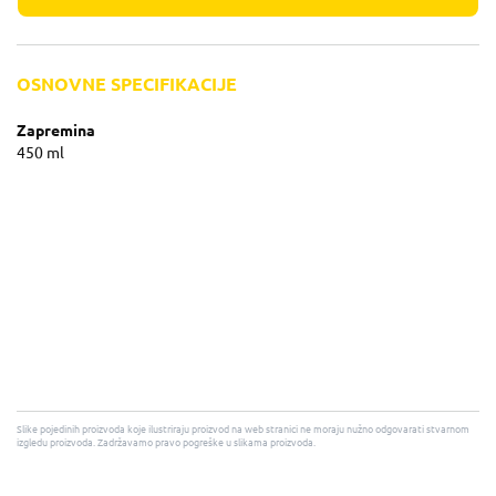
OSNOVNE SPECIFIKACIJE
Zapremina
450 ml
Slike pojedinih proizvoda koje ilustriraju proizvod na web stranici ne moraju nužno odgovarati stvarnom
izgledu proizvoda. Zadržavamo pravo pogreške u slikama proizvoda.