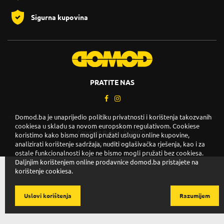
Sigurna kupovina
PRATITE NAS
Domod.ba je unaprijedio politiku privatnosti i korištenja takozvanih
cookiesa u skladu sa novom europskom regulativom. Cookiese
Copyright © 2026. DOMOD.
koristimo kako bismo mogli pružati uslugu online kupovine,
analizirati korištenje sadržaja, nuditi oglašivačka rješenja, kao i za
Uslovi korištenja
.
ostale funkcionalnosti koje ne bismo mogli pružati bez cookiesa.
Daljnjim korištenjem online prodavnice domod.ba pristajete na
korištenje cookiesa.
Uslovi korištenja
Razumijem