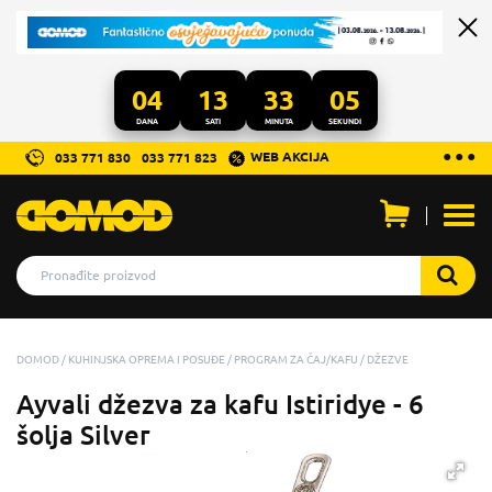
04
13
33
05
DANA
SATI
MINUTA
SEKUNDI
...
● ● ●
WEB AKCIJA
033 771 830
033 771 823
Otvo
men
DOMOD
KUHINJSKA OPREMA I POSUĐE
PROGRAM ZA ČAJ/KAFU
DŽEZVE
Ayvali džezva za kafu Istiridye - 6
šolja Silver