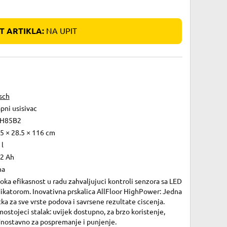
 ARTIKLA:
NA UPIT
sch
pni usisivac
H85B2
5 × 28.5 × 116 cm
 l
52 Ah
na
oka efikasnost u radu zahvaljujuci kontroli senzora sa LED
ikatorom. Inovativna prskalica AllFloor HighPower: Jedna
ka za sve vrste podova i savrsene rezultate ciscenja.
ostojeci stalak: uvijek dostupno, za brzo koristenje,
dnostavno za pospremanje i punjenje.