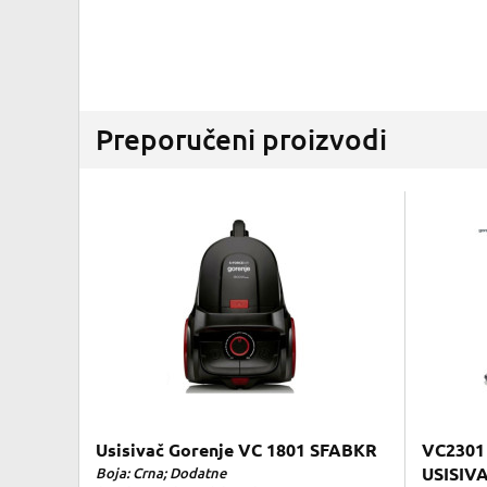
Preporučeni proizvodi
Usisivač Gorenje VC 1801 SFABKR
VC2301
Boja: Crna; Dodatne
USISIV