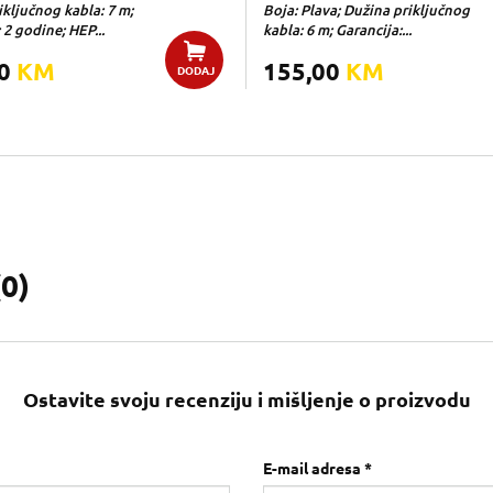
ključnog kabla: 7 m;
Boja: Plava; Dužina priključnog
 2 godine; HEP...
kabla: 6 m; Garancija:...
00
KM
155,00
KM
DODAJ
(
0
)
Ostavite svoju recenziju i mišljenje o proizvodu
E-mail adresa *