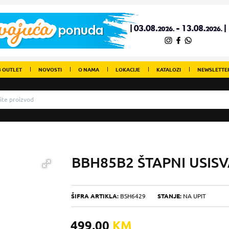
 OUTLET
NOVOSTI
O NAMA
LOKACIJE
KATALOZI
NEWSLETTE
BBH85B2 ŠTAPNI USIS
ŠIFRA ARTIKLA:
BSH6429
STANJE:
NA UPIT
499,00
KM