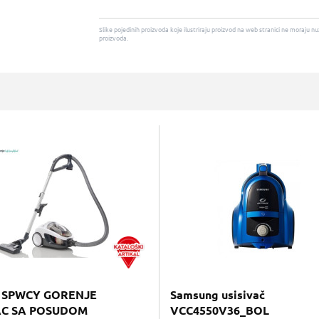
Slike pojedinih proizvoda koje ilustriraju proizvod na web stranici ne moraj
proizvoda.
 SPWCY GORENJE
Samsung usisivač
AC SA POSUDOM
VCC4550V36_BOL