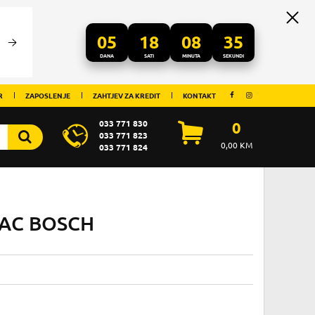
05
18
08
35
DANA
SATI
MINUTA
SEKUNDI
R
ZAPOSLENJE
ZAHTJEV ZA KREDIT
KONTAKT
033 771 830
0
033 771 823
0,00
KM
033 771 824
VAC BOSCH