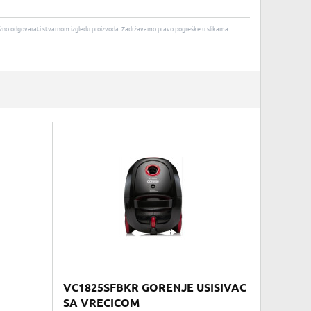
u nužno odgovarati stvarnom izgledu proizvoda. Zadržavamo pravo pogreške u slikama
VC1825SFBKR GORENJE USISIVAC
SA VRECICOM