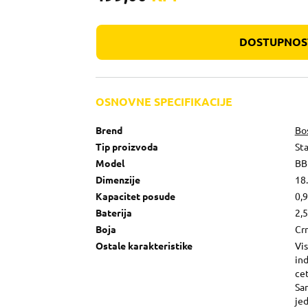
DOSTUPNOST
OSNOVNE SPECIFIKACIJE
Brend
Bo
Tip proizvoda
Sta
Model
BB
Dimenzije
18.
Kapacitet posude
0,9
Baterija
2,
Boja
Cr
Ostale karakteristike
Vis
ind
cet
Sam
je