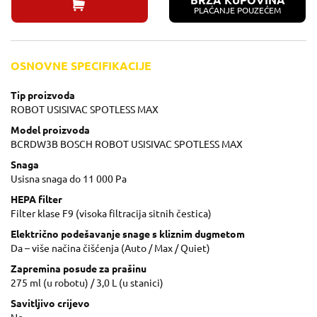
BRZA KUPOVINA
PLAĆANJE POUZEĆEM
OSNOVNE SPECIFIKACIJE
Tip proizvoda
ROBOT USISIVAC SPOTLESS MAX
Model proizvoda
BCRDW3B BOSCH ROBOT USISIVAC SPOTLESS MAX
Snaga
Usisna snaga do 11 000 Pa
HEPA filter
Filter klase F9 (visoka filtracija sitnih čestica)
Električno podešavanje snage s kliznim dugmetom
Da – više načina čišćenja (Auto / Max / Quiet)
Zapremina posude za prašinu
275 ml (u robotu) / 3,0 L (u stanici)
Savitljivo crijevo