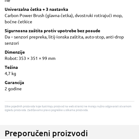
Ne
Univerzalna četka + 3 nastavka
Carbon Power Brush (glavna četka), dvostruki rotirajući mop,
bočne četkice
Sigurnosna zaštita protiv upotrebe bez posude
Da – senzori prepreka, litij-ionska zaštita, auto-stop, anti-drop
senzori
Dimenzije
Robot: 353 × 351 × 99 mm
Težina
4,7 kg
Garancija
2 godine
Slike pojedinih proizvoda koje ilustriraju proizvod na web stranici ne moraju nužno odgovarati stvarnom
izgledu proizvoda. Zadržavamo pravo pogreške u slikama proizvoda.
Preporučeni proizvodi