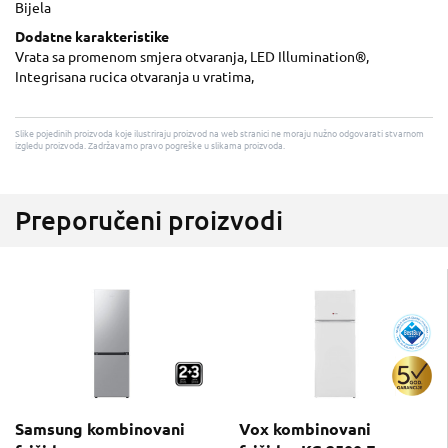
Bijela
Dodatne karakteristike
Vrata sa promenom smjera otvaranja, LED Illumination®,
Integrisana rucica otvaranja u vratima,
Slike pojedinih proizvoda koje ilustriraju proizvod na web stranici ne moraju nužno odgovarati stvarnom
izgledu proizvoda. Zadržavamo pravo pogreške u slikama proizvoda.
Preporučeni proizvodi
Samsung kombinovani
Vox kombinovani