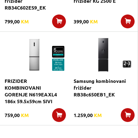
frižider
frižider KG 2500 E
RB34C602ES9_EK
799,00
KM
399,00
KM
FRIZIDER
Samsung kombinovani
KOMBINOVANI
frižider
GORENJE N619EAXL4
RB38c650EB1_EK
186x 59.5x59cm SIVI
759,00
KM
1.259,00
KM