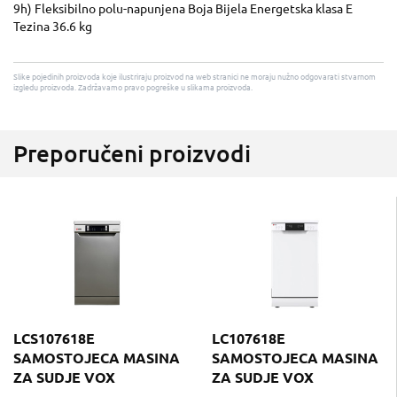
9h) Fleksibilno polu-napunjena Boja Bijela Energetska klasa E
Tezina 36.6 kg
Slike pojedinih proizvoda koje ilustriraju proizvod na web stranici ne moraju nužno odgovarati stvarnom
izgledu proizvoda. Zadržavamo pravo pogreške u slikama proizvoda.
Preporučeni proizvodi
LCS107618E
LC107618E
SAMOSTOJECA MASINA
SAMOSTOJECA MASINA
ZA SUDJE VOX
ZA SUDJE VOX