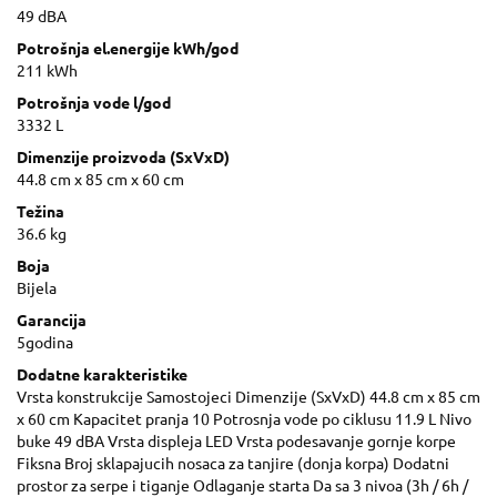
49 dBA
Potrošnja el.energije kWh/god
211 kWh
Potrošnja vode l/god
3332 L
Dimenzije proizvoda (SxVxD)
44.8 cm x 85 cm x 60 cm
Težina
36.6 kg
Boja
Bijela
Garancija
5godina
Dodatne karakteristike
Vrsta konstrukcije Samostojeci Dimenzije (SxVxD) 44.8 cm x 85 cm
x 60 cm Kapacitet pranja 10 Potrosnja vode po ciklusu 11.9 L Nivo
buke 49 dBA Vrsta displeja LED Vrsta podesavanje gornje korpe
Fiksna Broj sklapajucih nosaca za tanjire (donja korpa) Dodatni
prostor za serpe i tiganje Odlaganje starta Da sa 3 nivoa (3h / 6h /