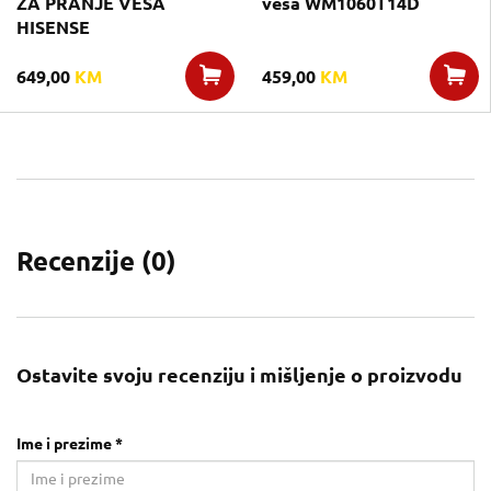
ZA PRANJE VESA
veša WM1060T14D
HISENSE
649,00
KM
459,00
KM
Recenzije (
0
)
Ostavite svoju recenziju i mišljenje o proizvodu
Ime i prezime *