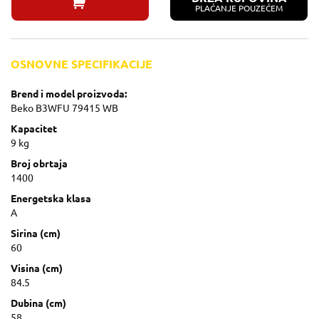
PLAĆANJE POUZEĆEM
OSNOVNE SPECIFIKACIJE
Brend i model proizvoda:
Beko B3WFU 79415 WB
Kapacitet
9 kg
Broj obrtaja
1400
Energetska klasa
A
Sirina (cm)
60
Visina (cm)
84.5
Dubina (cm)
58