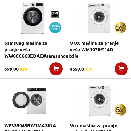
Samsung mašina za
VOX mašina za pranje
pranje veša
veša WM1070-T14D
WW80CGC0EDAE#samsungakcija
699,00
KM
469,00
KM
WF3S9043BW1MASINA
Vox mašina za pranje