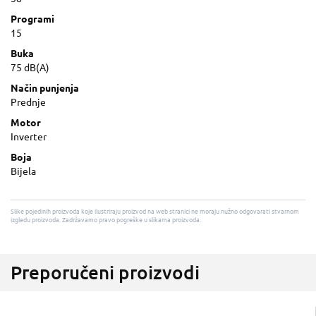
Programi
15
Buka
75 dB(A)
Način punjenja
Prednje
Motor
Inverter
Boja
Bijela
Slike pojedinih proizvoda koje ilustriraju proizvod na web stranici ne moraju nužno odgovarati stvarnom
izgledu proizvoda. Zadržavamo pravo pogreške u slikama proizvoda.
Preporučeni proizvodi