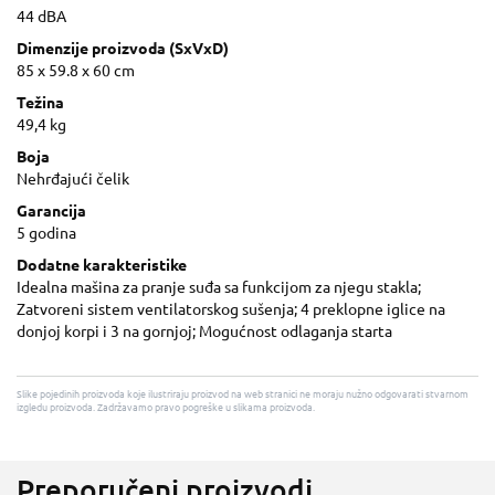
44 dBA
Dimenzije proizvoda (SxVxD)
85 x 59.8 x 60 cm
Težina
49,4 kg
Boja
Nehrđajući čelik
Garancija
5 godina
Dodatne karakteristike
Idealna mašina za pranje suđa sa funkcijom za njegu stakla;
Zatvoreni sistem ventilatorskog sušenja; 4 preklopne iglice na
donjoj korpi i 3 na gornjoj; Mogućnost odlaganja starta
Slike pojedinih proizvoda koje ilustriraju proizvod na web stranici ne moraju nužno odgovarati stvarnom
izgledu proizvoda. Zadržavamo pravo pogreške u slikama proizvoda.
Preporučeni proizvodi