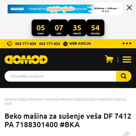
05
07
35
54
DANA
SATI
MINUTA
SEKUNDI
...
● ● ●
WEB AKCIJA
033 771 830
033 771 823
Otvo
men
DOMOD
BIJELA TEHNIKA
MAŠINE ZA PRANJE I SUŠENJE VEŠA
MAŠINE ZA SUŠENJE
VEŠA
Beko mašina za sušenje veša DF 7412
PA 7188301400 #BKA