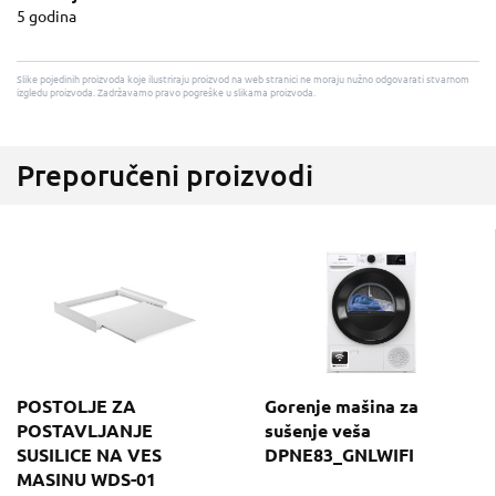
5 godina
Slike pojedinih proizvoda koje ilustriraju proizvod na web stranici ne moraju nužno odgovarati stvarnom
izgledu proizvoda. Zadržavamo pravo pogreške u slikama proizvoda.
Preporučeni proizvodi
POSTOLJE ZA
Gorenje mašina za
POSTAVLJANJE
sušenje veša
SUSILICE NA VES
DPNE83_GNLWIFI
MASINU WDS-01