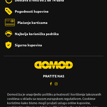
Dostava u roku od 2 do 14 dana
Pogodnosti kupovine
Plaćanje karticama
Najbolja korisnička podrška
Sigurna kupovina
PRATITE NAS
Domod.ba je unaprijedio politiku privatnosti i korištenja takozvanih
cookiesa u skladu sa novom europskom regulativom. Cookiese
Copyright © 2026. DOMOD.
koristimo kako bismo mogli pružati uslugu online kupovine,
Uslovi korištenja
.