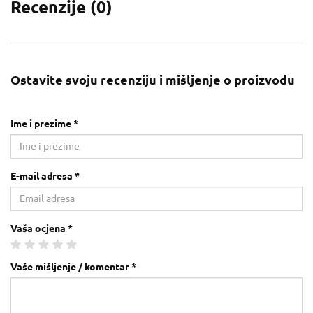
Recenzije (
0
)
Ostavite svoju recenziju i mišljenje o proizvodu
Ime i prezime *
E-mail adresa *
Vaša ocjena *
Vaše mišljenje / komentar *