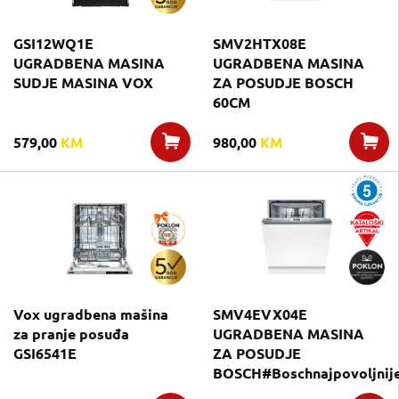
GSI12WQ1E
SMV2HTX08E
UGRADBENA MASINA
UGRADBENA MASINA
SUDJE MASINA VOX
ZA POSUDJE BOSCH
60CM
579,00
KM
980,00
KM
Vox ugradbena mašina
SMV4EVX04E
za pranje posuđa
UGRADBENA MASINA
GSI6541E
ZA POSUDJE
BOSCH#Boschnajpovoljnije