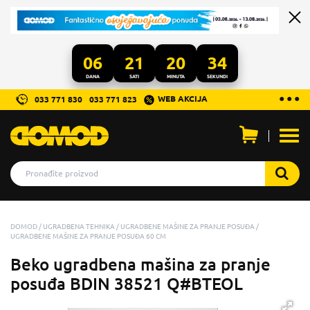
06
21
20
33
DANA
SATI
MINUTA
SEKUNDI
...
● ● ●
WEB AKCIJA
033 771 830
033 771 823
Otvo
men
DOMOD
UGRADBENA TEHNIKA
UGRADBENE MAŠINE ZA PRANJE POSUĐA
UGRADBENE MAŠINE ZA PRANJE POSUĐA 60 CM
Beko ugradbena mašina za pranje
posuđa BDIN 38521 Q#BTEOL