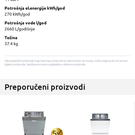
Potrošnja el.energije kWh/god
270 kWh/god
Potrošnja vode l/god
2660 L/godišnje
Težina
37.4 kg
Slike pojedinih proizvoda koje ilustriraju proizvod na web stranici ne moraju nužno odgovarati stvarnom
izgledu proizvoda. Zadržavamo pravo pogreške u slikama proizvoda.
Preporučeni proizvodi