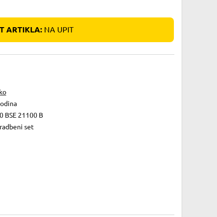
 ARTIKLA:
NA UPIT
ko
godina
0 BSE 21100 B
radbeni set