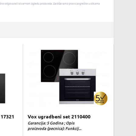
u nužno odgovarati stvarnom izgledu proizvoda. Zadržavamo pravo pogreške u slikama
 17321
Vox ugradbeni set 2110400
Garancija: 5 Godina ; Opis
proizvoda (pecnica): Funkcij...