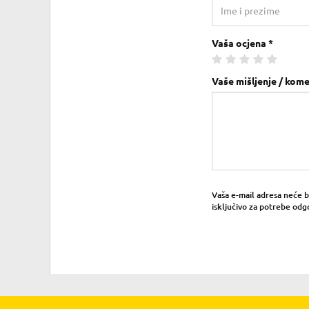
Vaša ocjena *
Vaše mišljenje / kome
Vaša e-mail adresa neće bit
isključivo za potrebe odg