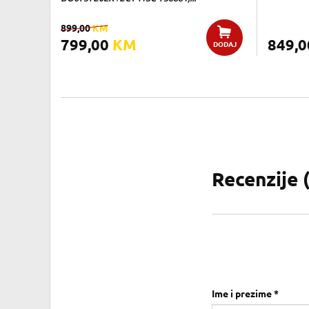
899,00
KM
799,00
KM
849,
DODAJ
Recenzije 
Ime i prezime *