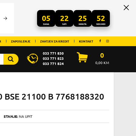
05
22
25
52
DANA
SATI
MINUTA
SEKUNDI
R
ZAPOSLENJE
ZAHTJEV ZA KREDIT
KONTAKT
033 771 830
0
033 771 823
0,00
KM
033 771 824
0 BSE 21100 B 7768188320
STANJE:
NA UPIT