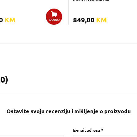
00
KM
849,00
KM
DODAJ
(
0
)
Ostavite svoju recenziju i mišljenje o proizvodu
E-mail adresa *