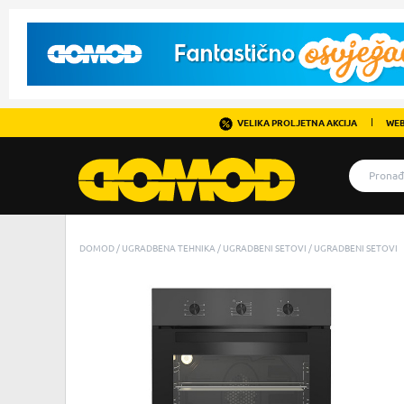
VELIKA PROLJETNA AKCIJA
WEB
DOMOD
UGRADBENA TEHNIKA
UGRADBENI SETOVI
UGRADBENI SETOVI