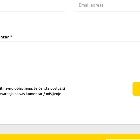
ntar *
i javno objavljena, te će ista poslužiti
ovaranja na vaš komentar / mišljenje.