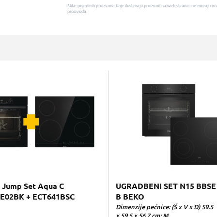
Slike pojedinih proizvoda koje ilustriraju proizvod na web stranici ne moraj
proizvoda.
 Jump Set Aqua C
UGRADBENI SET N15 BBSE
E02BK + ECT641BSC
B BEKO
Dimenzije pećnice: (Š x V x D) 59.5
x 59.5 x 56.7 cm; M...