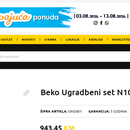
 OUTLET
NOVOSTI
O NAMA
LOKACIJE
KATALOZI
NEWSLETTE
Beko Ugradbeni set N1
ŠIFRA ARTIKLA:
OM2001
GARANCIJA:
5 GODINA
943,45
KM