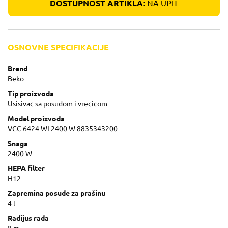
DOSTUPNOST ARTIKLA:
NA UPIT
OSNOVNE SPECIFIKACIJE
Brend
Beko
Tip proizvoda
Usisivac sa posudom i vrecicom
Model proizvoda
VCC 6424 WI 2400 W 8835343200
Snaga
2400 W
HEPA filter
H12
Zapremina posude za prašinu
4 l
Radijus rada