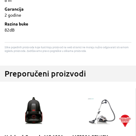
8 m
Garancija
2 godine
Razina buke
82dB
Slike pojedinih proizvoda koje ilustriraju proizvod na web stranici ne moraju nužno odgovarati stvarnom
izgledu proizvoda. Zadržavamo pravo pogreške u slikama proizvoda.
Preporučeni proizvodi