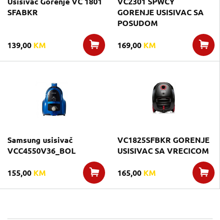
Usisivač Gorenje VC 1801
VC2301 SPWCY
SFABKR
GORENJE USISIVAC SA
POSUDOM
139,00
KM
169,00
KM
Samsung usisivač
VC1825SFBKR GORENJE
VCC4550V36_BOL
USISIVAC SA VRECICOM
155,00
KM
165,00
KM