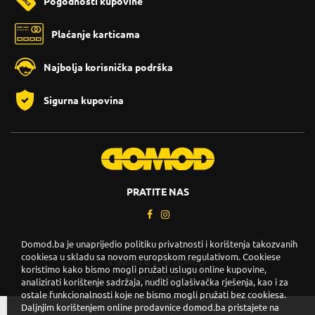
Pogodnosti kupovine
Plaćanje karticama
Najbolja korisnička podrška
Sigurna kupovina
PRATITE NAS
Domod.ba je unaprijedio politiku privatnosti i korištenja takozvanih
cookiesa u skladu sa novom europskom regulativom. Cookiese
Copyright © 2026. DOMOD.
koristimo kako bismo mogli pružati uslugu online kupovine,
Uslovi korištenja
.
analizirati korištenje sadržaja, nuditi oglašivačka rješenja, kao i za
ostale funkcionalnosti koje ne bismo mogli pružati bez cookiesa.
Daljnjim korištenjem online prodavnice domod.ba pristajete na