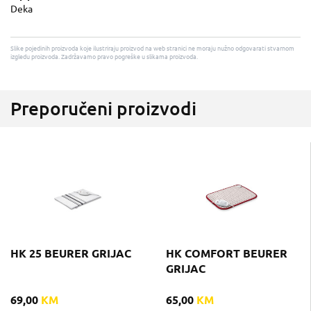
Deka
Slike pojedinih proizvoda koje ilustriraju proizvod na web stranici ne moraju nužno odgovarati stvarnom
izgledu proizvoda. Zadržavamo pravo pogreške u slikama proizvoda.
Preporučeni proizvodi
HK 25 BEURER GRIJAC
HK COMFORT BEURER
GRIJAC
69,00
KM
65,00
KM