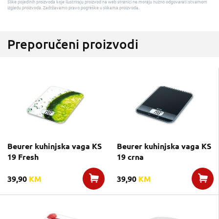
Slike pojedinih proizvoda koje ilustriraju proizvod na web stranici ne moraju nužno odgovarati stvarnom
izgledu proizvoda. Zadržavamo pravo pogreške u slikama proizvoda.
Preporučeni proizvodi
Beurer kuhinjska vaga KS
Beurer kuhinjska vaga KS
19 Fresh
19 crna
39,90
KM
39,90
KM