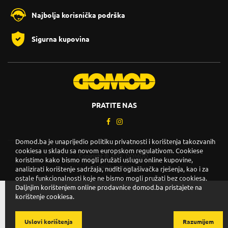
Najbolja korisnička podrška
Sigurna kupovina
PRATITE NAS
Domod.ba je unaprijedio politiku privatnosti i korištenja takozvanih
cookiesa u skladu sa novom europskom regulativom. Cookiese
Copyright © 2026. DOMOD.
koristimo kako bismo mogli pružati uslugu online kupovine,
Uslovi korištenja
.
analizirati korištenje sadržaja, nuditi oglašivačka rješenja, kao i za
ostale funkcionalnosti koje ne bismo mogli pružati bez cookiesa.
Daljnjim korištenjem online prodavnice domod.ba pristajete na
korištenje cookiesa.
Uslovi korištenja
Razumijem