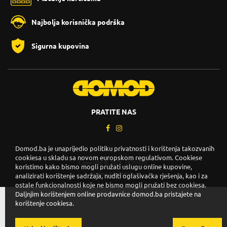
Najbolja korisnička podrška
Sigurna kupovina
PRATITE NAS
Domod.ba je unaprijedio politiku privatnosti i korištenja takozvanih
cookiesa u skladu sa novom europskom regulativom. Cookiese
Copyright © 2026. DOMOD.
koristimo kako bismo mogli pružati uslugu online kupovine,
Uslovi korištenja
.
analizirati korištenje sadržaja, nuditi oglašivačka rješenja, kao i za
ostale funkcionalnosti koje ne bismo mogli pružati bez cookiesa.
Daljnjim korištenjem online prodavnice domod.ba pristajete na
korištenje cookiesa.