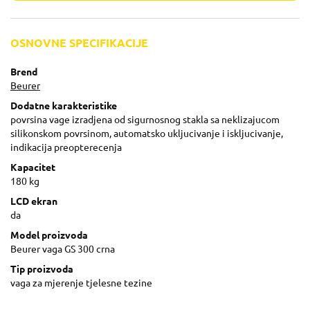
OSNOVNE SPECIFIKACIJE
Brend
Beurer
Dodatne karakteristike
povrsina vage izradjena od sigurnosnog stakla sa neklizajucom
silikonskom povrsinom, automatsko ukljucivanje i iskljucivanje,
indikacija preopterecenja
Kapacitet
180 kg
LCD ekran
da
Model proizvoda
Beurer vaga GS 300 crna
Tip proizvoda
vaga za mjerenje tjelesne tezine