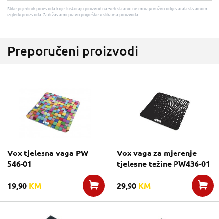
Slike pojedinih proizvoda koje ilustriraju proizvod na web stranici ne moraju nužno odgovarati stvarnom
izgledu proizvoda. Zadržavamo pravo pogreške u slikama proizvoda.
Preporučeni proizvodi
Vox tjelesna vaga PW
Vox vaga za mjerenje
546-01
tjelesne težine PW436-01
19,90
KM
29,90
KM