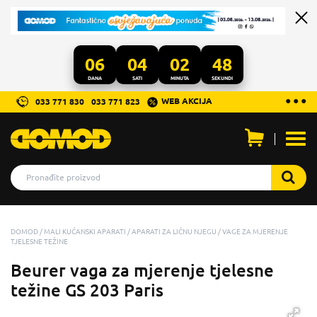
06
04
02
48
DANA
SATI
MINUTA
SEKUNDI
...
● ● ●
WEB AKCIJA
033 771 830
033 771 823
Otvo
men
DOMOD
MALI KUĆANSKI APARATI
APARATI ZA LIČNU NJEGU
VAGE ZA MJERENJE
TJELESNE TEŽINE
Beurer vaga za mjerenje tjelesne
težine GS 203 Paris