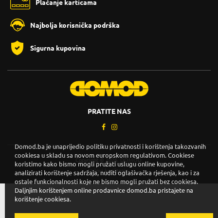
Plaćanje karticama
Najbolja korisnička podrška
Sigurna kupovina
PRATITE NAS
Domod.ba je unaprijedio politiku privatnosti i korištenja takozvanih
cookiesa u skladu sa novom europskom regulativom. Cookiese
Copyright © 2026. DOMOD.
koristimo kako bismo mogli pružati uslugu online kupovine,
Uslovi korištenja
.
analizirati korištenje sadržaja, nuditi oglašivačka rješenja, kao i za
ostale funkcionalnosti koje ne bismo mogli pružati bez cookiesa.
Daljnjim korištenjem online prodavnice domod.ba pristajete na
korištenje cookiesa.