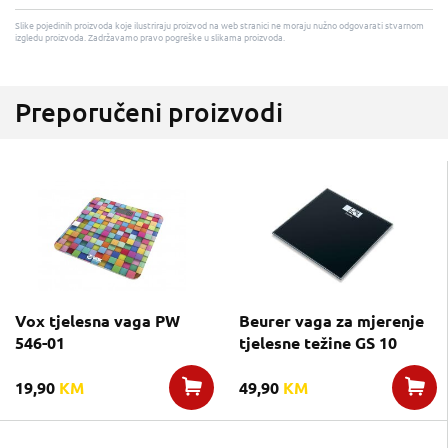
Slike pojedinih proizvoda koje ilustriraju proizvod na web stranici ne moraju nužno odgovarati stvarnom
izgledu proizvoda. Zadržavamo pravo pogreške u slikama proizvoda.
Preporučeni proizvodi
Vox tjelesna vaga PW
Beurer vaga za mjerenje
546-01
tjelesne težine GS 10
19,90
KM
49,90
KM