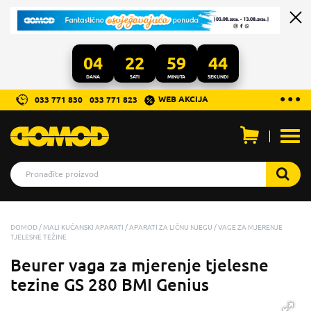
04
22
59
43
DANA
SATI
MINUTA
SEKUNDI
...
● ● ●
WEB AKCIJA
033 771 830
033 771 823
Otvo
men
DOMOD
MALI KUĆANSKI APARATI
APARATI ZA LIČNU NJEGU
VAGE ZA MJERENJE
TJELESNE TEŽINE
Beurer vaga za mjerenje tjelesne
tezine GS 280 BMI Genius