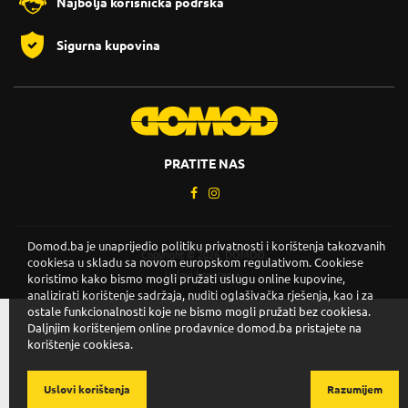
Najbolja korisnička podrška
Sigurna kupovina
PRATITE NAS
Domod.ba je unaprijedio politiku privatnosti i korištenja takozvanih
Copyright © 2026. DOMOD.
cookiesa u skladu sa novom europskom regulativom. Cookiese
Uslovi korištenja
.
koristimo kako bismo mogli pružati uslugu online kupovine,
analizirati korištenje sadržaja, nuditi oglašivačka rješenja, kao i za
ostale funkcionalnosti koje ne bismo mogli pružati bez cookiesa.
Daljnjim korištenjem online prodavnice domod.ba pristajete na
korištenje cookiesa.
Uslovi korištenja
Razumijem