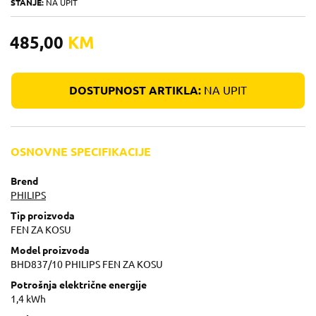
STANJE:
NA UPIT
485,00
KM
DOSTUPNOST ARTIKLA:
NA UPIT
OSNOVNE SPECIFIKACIJE
Brend
PHILIPS
Tip proizvoda
FEN ZA KOSU
Model proizvoda
BHD837/10 PHILIPS FEN ZA KOSU
Potrošnja električne energije
1,4 kWh