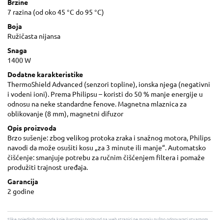
Brzine
7 razina (od oko 45 °C do 95 °C)
Boja
Ružičasta nijansa
Snaga
1400 W
Dodatne karakteristike
ThermoShield Advanced (senzori topline), ionska njega (negativni
i vodeni ioni). Prema Philipsu – koristi do 50 % manje energije u
odnosu na neke standardne fenove. Magnetna mlaznica za
oblikovanje (8 mm), magnetni difuzor
Opis proizvoda
Brzo sušenje: zbog velikog protoka zraka i snažnog motora, Philips
navodi da može osušiti kosu „za 3 minute ili manje“. Automatsko
čišćenje: smanjuje potrebu za ručnim čišćenjem filtera i pomaže
produžiti trajnost uređaja.
Garancija
2 godine
Slike pojedinih proizvoda koje ilustriraju proizvod na web stranici ne moraju nužno odgovarati stvarnom