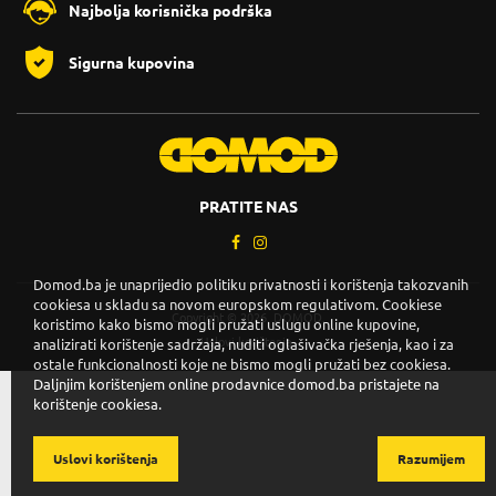
Najbolja korisnička podrška
Sigurna kupovina
PRATITE NAS
Domod.ba je unaprijedio politiku privatnosti i korištenja takozvanih
cookiesa u skladu sa novom europskom regulativom. Cookiese
Copyright © 2026. DOMOD.
koristimo kako bismo mogli pružati uslugu online kupovine,
Uslovi korištenja
.
analizirati korištenje sadržaja, nuditi oglašivačka rješenja, kao i za
ostale funkcionalnosti koje ne bismo mogli pružati bez cookiesa.
Daljnjim korištenjem online prodavnice domod.ba pristajete na
korištenje cookiesa.
Uslovi korištenja
Razumijem