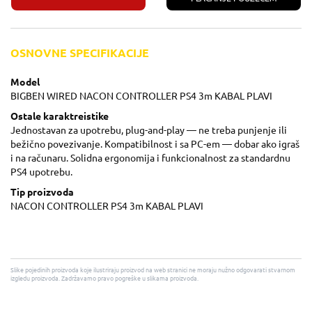
OSNOVNE SPECIFIKACIJE
Model
BIGBEN WIRED NACON CONTROLLER PS4 3m KABAL PLAVI
Ostale karaktreistike
Jednostavan za upotrebu, plug-and-play — ne treba punjenje ili
bežično povezivanje. Kompatibilnost i sa PC-em — dobar ako igraš
i na računaru. Solidna ergonomija i funkcionalnost za standardnu
PS4 upotrebu.
Tip proizvoda
NACON CONTROLLER PS4 3m KABAL PLAVI
Slike pojedinih proizvoda koje ilustriraju proizvod na web stranici ne moraju nužno odgovarati stvarnom
izgledu proizvoda. Zadržavamo pravo pogreške u slikama proizvoda.