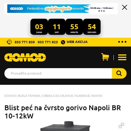
03
11
55
54
DANA
SATI
MINUTA
SEKUNDI
...
● ● ●
WEB AKCIJA
033 771 830
033 771 823
Otvo
men
DOMOD
BIJELA TEHNIKA
UREĐAJI ZA GRIJANJE I HLAĐENJE
KAMINI
Blist peć na čvrsto gorivo Napoli BR
10-12kW