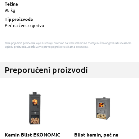
Težina
98 kg
Tip proizvoda
Peć na čvrsto gorivo
Slike pojedinih proizvoda koje ilustriraju proizvod na web stranici ne moraju nužno odgovarati stvarnom
izgledu proizvoda. Zadržavamo pravo pogreške u slikama proizvoda.
Preporučeni proizvodi
Kamin Blist EKONOMIC
Blist kamin, peć na