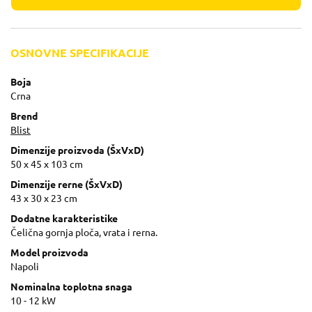
OSNOVNE SPECIFIKACIJE
Boja
Crna
Brend
Blist
Dimenzije proizvoda (ŠxVxD)
50 x 45 x 103 cm
Dimenzije rerne (ŠxVxD)
43 x 30 x 23 cm
Dodatne karakteristike
Čelična gornja ploča, vrata i rerna.
Model proizvoda
Napoli
Nominalna toplotna snaga
10 - 12 kW