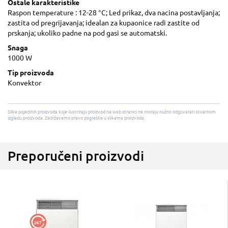
Ostale karakteristike
Raspon temperature : 12-28 °C; Led prikaz, dva nacina postavljanja;
zastita od pregrijavanja; idealan za kupaonice radi zastite od
prskanja; ukoliko padne na pod gasi se automatski.
Snaga
1000 W
Tip proizvoda
Konvektor
Slike pojedinih proizvoda koje ilustriraju proizvod na web stranici ne moraju nužno odgovarati stvarnom
izgledu proizvoda. Zadržavamo pravo pogreške u slikama proizvoda.
Preporučeni proizvodi