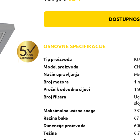
DOSTUPNOST
OSNOVNE SPECIFIKACIJE
Tip proizvoda
KU
Model proizvoda
CH
Način upravljanja
Me
Broj motora
1 
Prečnik odvodne cijevi
15
Broj filtera
Ugl
slo
Maksimalna usisna snaga
33
Razina buke
67
Dimenzije proizvoda
60
Težina
6,7