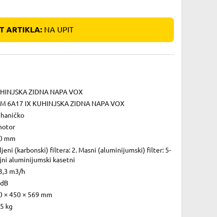
 ARTIKLA:
NA UPIT
HINJSKA ZIDNA NAPA VOX
M 6A17 IX KUHINJSKA ZIDNA NAPA VOX
haničko
motor
0 mm
jeni (karbonski) filtera: 2. Masni (aluminijumski) filter: 5-
jni aluminijumski kasetni
3,3 m3/h
 dB
0 × 450 × 569 mm
5 kg