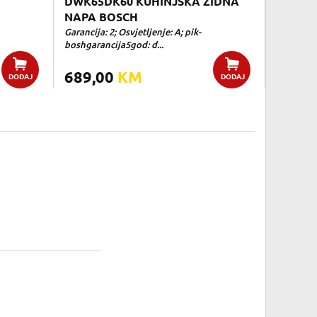
DWK65DK60 KUHINJSKA ZIDNA
NAPA BOSCH
Garancija: 2; Osvjetljenje: A; pik-
boshgarancija5god: d...
689,00
KM
DODAJ
DODAJ