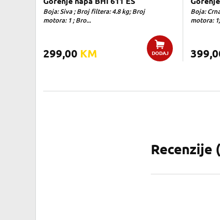
Gorenje napa BHI 611 ES
Gorenje
Boja: Siva ; Broj filtera: 4.8 kg; Broj
Boja: Crna 
motora: 1 ; Bro...
motora: 1;
299,00
KM
399,
DODAJ
Recenzije 