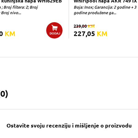
 kuhinjska napa WHI629EB
Whirlpool napa AKR 749 IX
; Broj filtera: 2; Broj
Boja: Inox; Garancija: 2 godine + 3
 Broj nivo...
godine produžene ga...
239,00
KM
00
KM
227,05
KM
DODAJ
(
0
)
Ostavite svoju recenziju i mišljenje o proizvodu