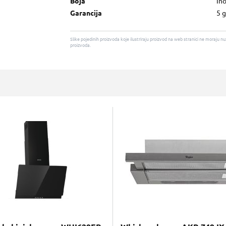
Boja
In
Garancija
5 
Slike pojedinih proizvoda koje ilustriraju proizvod na web stranici ne moraj
proizvoda.