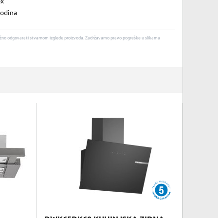
ox
godina
u nužno odgovarati stvarnom izgledu proizvoda. Zadržavamo pravo pogreške u slikama