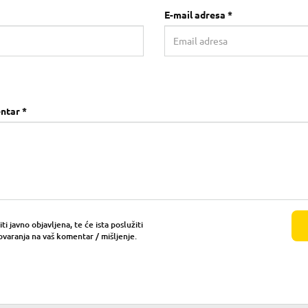
E-mail adresa *
ntar *
i javno objavljena, te će ista poslužiti
ovaranja na vaš komentar / mišljenje.