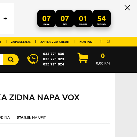
07
07
01
54
DANA
SATI
MINUTA
SEKUNDI
R
ZAPOSLENJE
ZAHTJEV ZA KREDIT
KONTAKT
033 771 830
0
033 771 823
0,00
KM
033 771 824
KA ZIDNA NAPA VOX
ODINA
STANJE:
NA UPIT