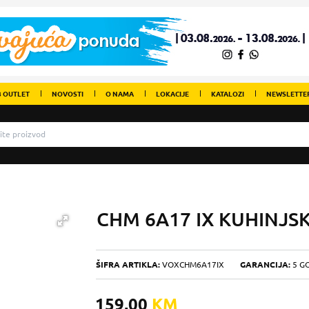
 OUTLET
NOVOSTI
O NAMA
LOKACIJE
KATALOZI
NEWSLETTE
CHM 6A17 IX KUHINJS
ŠIFRA ARTIKLA:
VOXCHM6A17IX
GARANCIJA:
5 G
159,00
KM