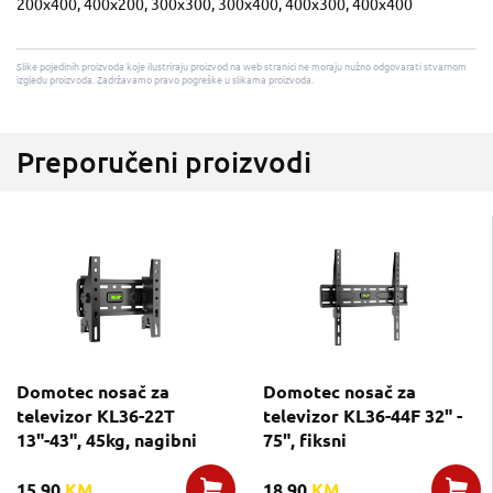
200x400, 400x200, 300x300, 300x400, 400x300, 400x400
Slike pojedinih proizvoda koje ilustriraju proizvod na web stranici ne moraju nužno odgovarati stvarnom
izgledu proizvoda. Zadržavamo pravo pogreške u slikama proizvoda.
Preporučeni proizvodi
Domotec nosač za
Domotec nosač za
televizor KL36-22T
televizor KL36-44F 32" -
13"-43", 45kg, nagibni
75", fiksni
15,90
KM
18,90
KM