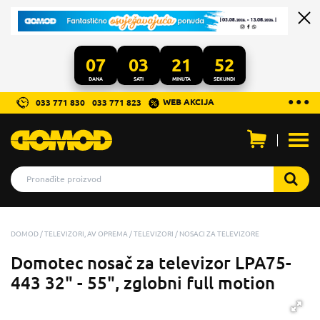
07
03
21
51
DANA
SATI
MINUTA
SEKUNDI
...
● ● ●
WEB AKCIJA
033 771 830
033 771 823
Otvo
men
DOMOD
TELEVIZORI, AV OPREMA
TELEVIZORI
NOSACI ZA TELEVIZORE
Domotec nosač za televizor LPA75-
443 32" - 55", zglobni full motion