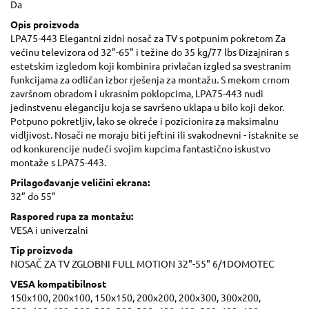
Da
Opis proizvoda
LPA75-443 Elegantni zidni nosač za TV s potpunim pokretom Za
većinu televizora od 32"-65" i težine do 35 kg/77 lbs Dizajniran s
estetskim izgledom koji kombinira privlačan izgled sa svestranim
funkcijama za odličan izbor rješenja za montažu. S mekom crnom
završnom obradom i ukrasnim poklopcima, LPA75-443 nudi
jedinstvenu eleganciju koja se savršeno uklapa u bilo koji dekor.
Potpuno pokretljiv, lako se okreće i pozicionira za maksimalnu
vidljivost. Nosači ne moraju biti jeftini ili svakodnevni - istaknite se
od konkurencije nudeći svojim kupcima fantastično iskustvo
montaže s LPA75-443.
Prilagođavanje veličini ekrana:
32” do 55”
Raspored rupa za montažu:
VESA i univerzalni
Tip proizvoda
NOSAČ ZA TV ZGLOBNI FULL MOTION 32"-55" 6/1DOMOTEC
VESA kompatibilnost
150x100, 200x100, 150x150, 200x200, 200x300, 300x200,