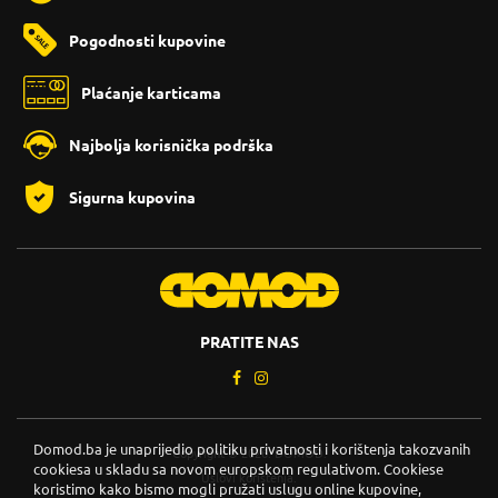
Pogodnosti kupovine
Plaćanje karticama
Najbolja korisnička podrška
Sigurna kupovina
PRATITE NAS
Domod.ba je unaprijedio politiku privatnosti i korištenja takozvanih
Copyright © 2026. DOMOD.
cookiesa u skladu sa novom europskom regulativom. Cookiese
Uslovi korištenja
.
koristimo kako bismo mogli pružati uslugu online kupovine,