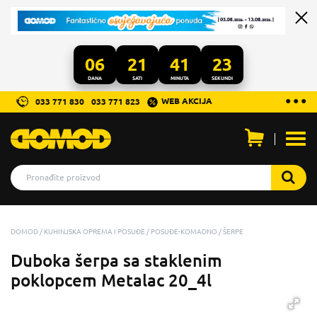
06
21
41
22
DANA
SATI
MINUTA
SEKUNDI
...
● ● ●
WEB AKCIJA
033 771 830
033 771 823
Otvo
men
DOMOD
KUHINJSKA OPREMA I POSUĐE
POSUĐE-KOMADNO
ŠERPE
Duboka šerpa sa staklenim
poklopcem Metalac 20_4l