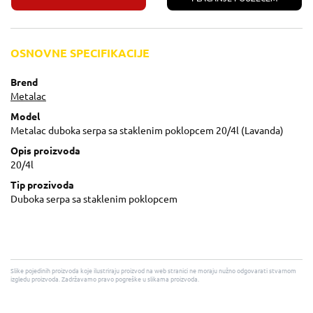
OSNOVNE SPECIFIKACIJE
Brend
Metalac
Model
Metalac duboka serpa sa staklenim poklopcem 20/4l (Lavanda)
Opis proizvoda
20/4l
Tip prozivoda
Duboka serpa sa staklenim poklopcem
Slike pojedinih proizvoda koje ilustriraju proizvod na web stranici ne moraju nužno odgovarati stvarnom
izgledu proizvoda. Zadržavamo pravo pogreške u slikama proizvoda.