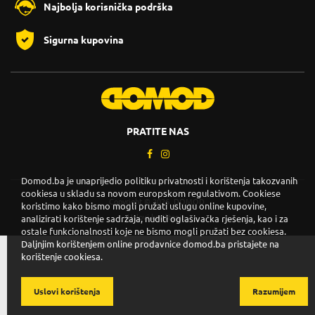
Najbolja korisnička podrška
Sigurna kupovina
PRATITE NAS
Domod.ba je unaprijedio politiku privatnosti i korištenja takozvanih
cookiesa u skladu sa novom europskom regulativom. Cookiese
Copyright © 2026. DOMOD.
koristimo kako bismo mogli pružati uslugu online kupovine,
Uslovi korištenja
.
analizirati korištenje sadržaja, nuditi oglašivačka rješenja, kao i za
ostale funkcionalnosti koje ne bismo mogli pružati bez cookiesa.
Daljnjim korištenjem online prodavnice domod.ba pristajete na
korištenje cookiesa.
Uslovi korištenja
Razumijem