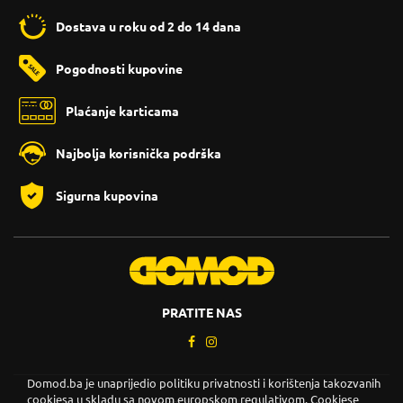
Dostava u roku od 2 do 14 dana
Pogodnosti kupovine
Plaćanje karticama
Najbolja korisnička podrška
Sigurna kupovina
PRATITE NAS
Domod.ba je unaprijedio politiku privatnosti i korištenja takozvanih
cookiesa u skladu sa novom europskom regulativom. Cookiese
Copyright © 2026. DOMOD.