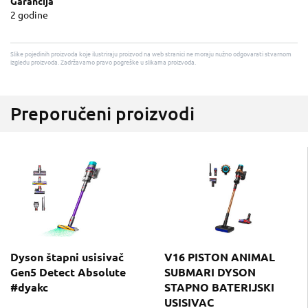
Garancija
2 godine
Slike pojedinih proizvoda koje ilustriraju proizvod na web stranici ne moraju nužno odgovarati stvarnom
izgledu proizvoda. Zadržavamo pravo pogreške u slikama proizvoda.
Preporučeni proizvodi
Dyson štapni usisivač
V16 PISTON ANIMAL
Gen5 Detect Absolute
SUBMARI DYSON
#dyakc
STAPNO BATERIJSKI
USISIVAC