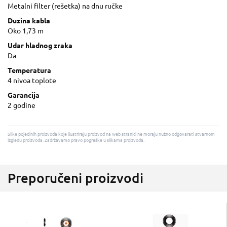
Metalni filter (rešetka) na dnu ručke
Duzina kabla
Oko 1,73 m
Udar hladnog zraka
Da
Temperatura
4 nivoa toplote
Garancija
2 godine
Slike pojedinih proizvoda koje ilustriraju proizvod na web stranici ne moraju nužno odgovarati stvarnom
izgledu proizvoda. Zadržavamo pravo pogreške u slikama proizvoda.
Preporučeni proizvodi