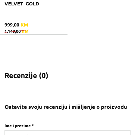
VELVET_GOLD
999,00
KM
1.149,00
KM
Recenzije (
0
)
Ostavite svoju recenziju i mišljenje o proizvodu
Ime i prezime *