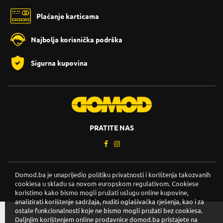
Plaćanje karticama
Najbolja korisnička podrška
Sigurna kupovina
PRATITE NAS
Domod.ba je unaprijedio politiku privatnosti i korištenja takozvanih
Copyright © 2026. DOMOD.
cookiesa u skladu sa novom europskom regulativom. Cookiese
Uslovi korištenja
.
koristimo kako bismo mogli pružati uslugu online kupovine,
analizirati korištenje sadržaja, nuditi oglašivačka rješenja, kao i za
ostale funkcionalnosti koje ne bismo mogli pružati bez cookiesa.
Daljnjim korištenjem online prodavnice domod.ba pristajete na