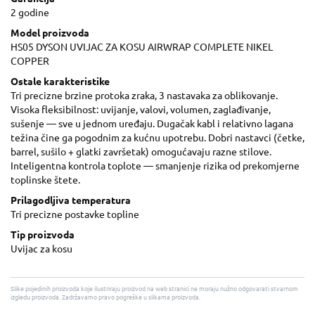
2 godine
Model proizvoda
HS05 DYSON UVIJAC ZA KOSU AIRWRAP COMPLETE NIKEL
COPPER
Ostale karakteristike
Tri precizne brzine protoka zraka, 3 nastavaka za oblikovanje.
Visoka fleksibilnost: uvijanje, valovi, volumen, zaglađivanje,
sušenje — sve u jednom uređaju. Dugačak kabl i relativno lagana
težina čine ga pogodnim za kućnu upotrebu. Dobri nastavci (četke,
barrel, sušilo + glatki završetak) omogućavaju razne stilove.
Inteligentna kontrola toplote — smanjenje rizika od prekomjerne
toplinske štete.
Prilagodljiva temperatura
Tri precizne postavke topline
Tip proizvoda
Uvijac za kosu
Slike pojedinih proizvoda koje ilustriraju proizvod na web stranici ne moraju nužno odgovarati stvarnom
izgledu proizvoda. Zadržavamo pravo pogreške u slikama proizvoda.