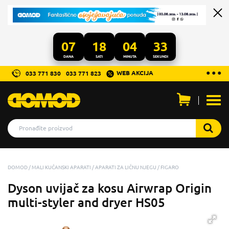
07
18
04
32
DANA
SATI
MINUTA
SEKUNDI
...
● ● ●
WEB AKCIJA
033 771 830
033 771 823
Otvo
men
DOMOD
MALI KUĆANSKI APARATI
APARATI ZA LIČNU NJEGU
FIGARO
Dyson uvijač za kosu Airwrap Origin
multi-styler and dryer HS05