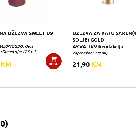
NA DŽEZVA SWEET D9
DZEZVA ZA KAFU SAREN(
SOLJE) GOLD
443077GGBO; Opis
AYVALI#Vikendakcija
 Dimenzije: 12.5 x 1...
Zapremina: 200 ml;
0
KM
21,90
KM
DODAJ
(
0
)