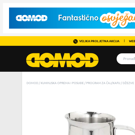
VELIKA PROLJETNA AKCIJA
WEB
DOMOD
KUHINJSKA OPREMA I POSUĐE
PROGRAM ZA ČAJ/KAFU
DŽEZVE