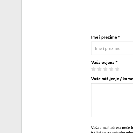
Ime i prezime *
Vaša ocjena *
Vaše mišljenje / kome
Vaša e-mail adresa neće bit
isključivo za potrebe odg