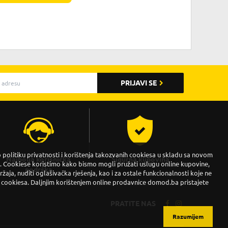
PRIJAVI SE
politiku privatnosti i korištenja takozvanih cookiesa u skladu sa novom
Najbolja korisnička
Sigurna kupovina
Cookiese koristimo kako bismo mogli pružati uslugu online kupovine,
podrška
držaja, nuditi oglašivačka rješenja, kao i za ostale funkcionalnosti koje ne
 cookiesa. Daljnjim korištenjem online prodavnice domod.ba pristajete
PRATITE NAS
Razumijem