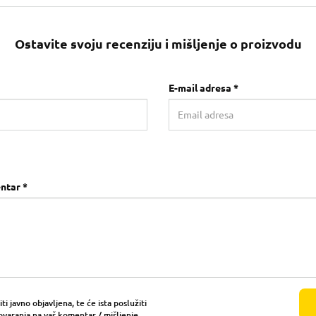
Ostavite svoju recenziju i mišljenje o proizvodu
E-mail adresa *
ntar *
i javno objavljena, te će ista poslužiti
ovaranja na vaš komentar / mišljenje.