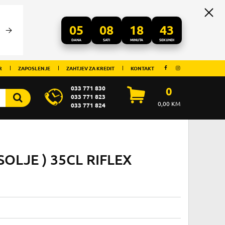
05
08
18
43
DANA
SATI
MINUTA
SEKUNDI
R
ZAPOSLENJE
ZAHTJEV ZA KREDIT
KONTAKT
033 771 830
0
033 771 823
0,00
KM
033 771 824
OLJE ) 35CL RIFLEX