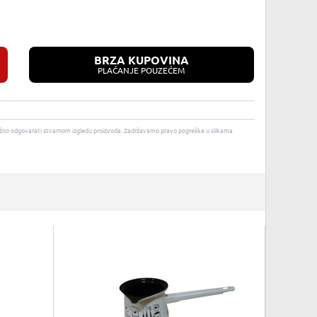
BRZA KUPOVINA
PLAĆANJE POUZEĆEM
u nužno odgovarati stvarnom izgledu proizvoda. Zadržavamo pravo pogreške u slikama