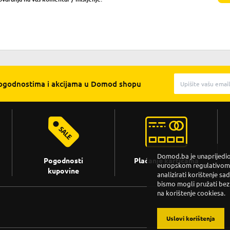
pogodnostima i akcijama u Domod shopu
Domod.ba je unaprijedio 
Pogodnosti
Plaćanje karticama
europskom regulativom. 
kupovine
analizirati korištenje sa
bismo mogli pružati bez
na korištenje cookiesa.
Uslovi korištenja