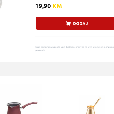
19,90
KM
DODAJ
Slike pojedinih proizvoda koje ilustriraju proizvod na web stranici ne moraj
proizvoda.