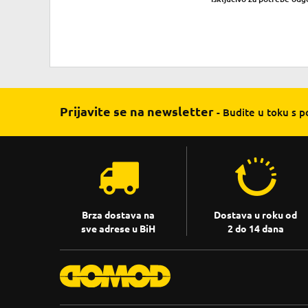
Prijavite se na newsletter
- Budite u toku s 
Brza dostava na
Dostava u roku od
sve adrese u BiH
2 do 14 dana