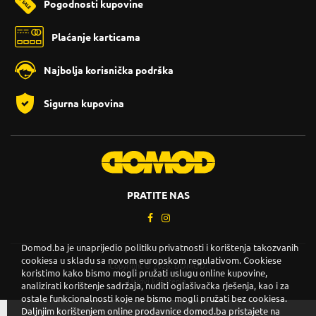
Pogodnosti kupovine
Plaćanje karticama
Najbolja korisnička podrška
Sigurna kupovina
PRATITE NAS
Domod.ba je unaprijedio politiku privatnosti i korištenja takozvanih
cookiesa u skladu sa novom europskom regulativom. Cookiese
Copyright © 2026. DOMOD.
koristimo kako bismo mogli pružati uslugu online kupovine,
Uslovi korištenja
.
analizirati korištenje sadržaja, nuditi oglašivačka rješenja, kao i za
ostale funkcionalnosti koje ne bismo mogli pružati bez cookiesa.
Daljnjim korištenjem online prodavnice domod.ba pristajete na