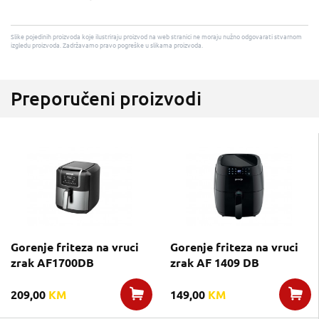
Slike pojedinih proizvoda koje ilustriraju proizvod na web stranici ne moraju nužno odgovarati stvarnom
izgledu proizvoda. Zadržavamo pravo pogreške u slikama proizvoda.
Preporučeni proizvodi
Gorenje friteza na vruci
Gorenje friteza na vruci
zrak AF1700DB
zrak AF 1409 DB
209,00
KM
149,00
KM