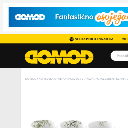
VELIKA PROLJETNA AKCIJA
WEB
DOMOD
KUHINJSKA OPREMA I POSUĐE
STAKLENI, PORCELANSKI I KERAM