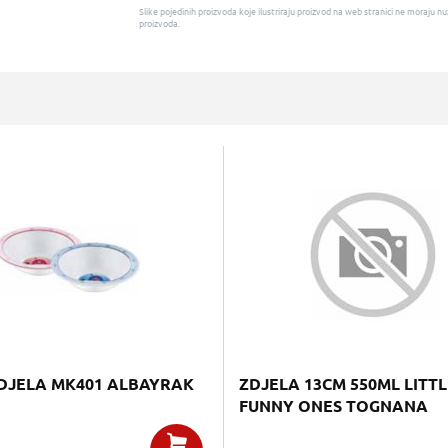
Slike pojedinih proizvoda koje ilustriraju proizvod na web stranici ne moraj
proizvoda.
DJELA MK401 ALBAYRAK
ZDJELA 13CM 550ML LITTL
FUNNY ONES TOGNANA