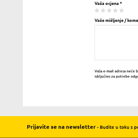
Vaša ocjena *
Vaše mišljenje / kome
Vaša e-mail adresa neće bit
isključivo za potrebe odg
Prijavite se na newsletter
- Budite u toku s 