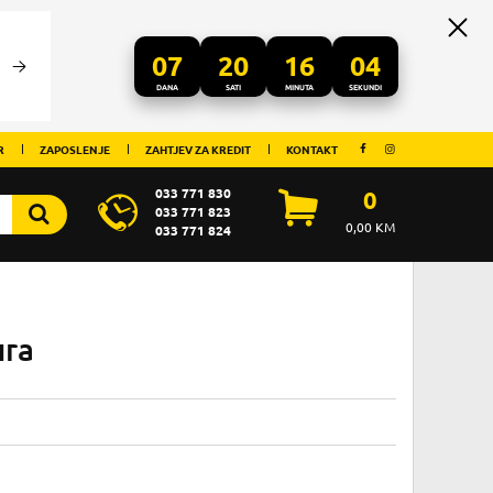
07
20
16
04
DANA
SATI
MINUTA
SEKUNDI
R
ZAPOSLENJE
ZAHTJEV ZA KREDIT
KONTAKT
033 771 830
0
033 771 823
0,00
KM
033 771 824
ura