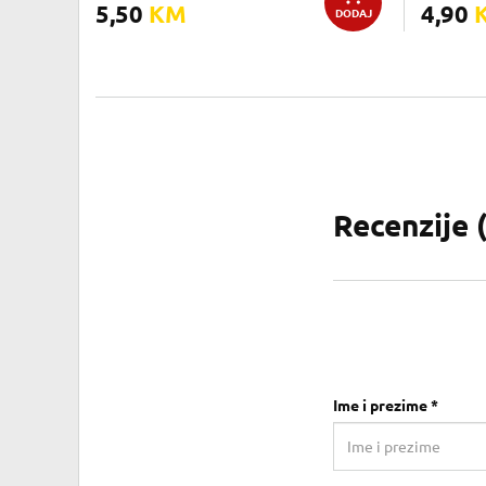
5,50
KM
4,90
DODAJ
Recenzije 
Ime i prezime *