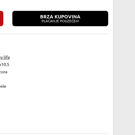
BRZA KUPOVINA
PLAĆANJE POUZEĆEM
y life
x10.5
tura
1
jele