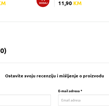
KM
11,90
KM
DODAJ
(
0
)
Ostavite svoju recenziju i mišljenje o proizvodu
E-mail adresa *