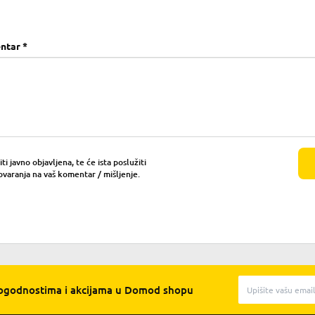
ntar *
i javno objavljena, te će ista poslužiti
ovaranja na vaš komentar / mišljenje.
pogodnostima i akcijama u Domod shopu