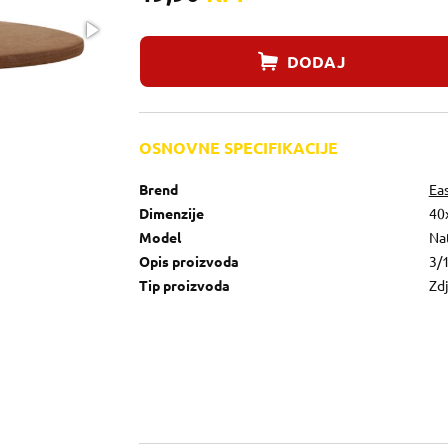
DODAJ
OSNOVNE SPECIFIKACIJE
Brend
Eas
Dimenzije
40
Model
Na
Opis proizvoda
3/
Tip proizvoda
Zd