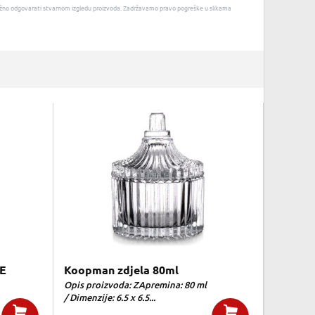
u nužno odgovarati stvarnom izgledu proizvoda. Zadržavamo pravo pogreške u slikama
E
Koopman zdjela 80ml
Opis proizvoda: ZApremina: 80 ml
/ Dimenzije: 6.5 x 6.5...