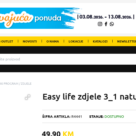
 OUTLET
NOVOSTI
O NAMA
LOKACIJE
KATALOZI
NEWSLETTE
IČKI PROGRAM
ZDJELE
Easy life zdjele 3_1 nat
ŠIFRA ARTIKLA:
R4441
STANJE:
DOSTUPNO
49,90
KM