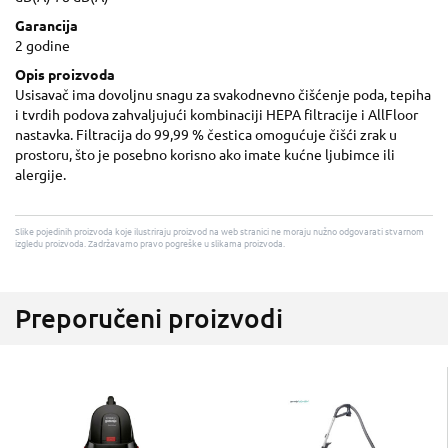
Garancija
2 godine
Opis proizvoda
Usisavač ima dovoljnu snagu za svakodnevno čišćenje poda, tepiha
i tvrdih podova zahvaljujući kombinaciji HEPA filtracije i AllFloor
nastavka. Filtracija do 99,99 % čestica omogućuje čišći zrak u
prostoru, što je posebno korisno ako imate kućne ljubimce ili
alergije.
Slike pojedinih proizvoda koje ilustriraju proizvod na web stranici ne moraju nužno odgovarati stvarnom
izgledu proizvoda. Zadržavamo pravo pogreške u slikama proizvoda.
Preporučeni proizvodi