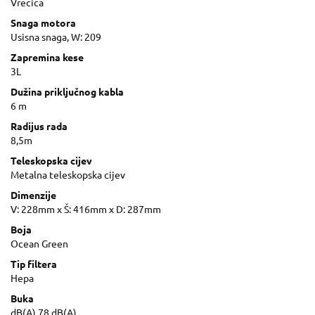
Vrecica
Snaga motora
Usisna snaga, W: 209
Zapremina kese
3L
Dužina priključnog kabla
6 m
Radijus rada
8,5m
Teleskopska cijev
Metalna teleskopska cijev
Dimenzije
V: 228mm x Š: 416mm x D: 287mm
Boja
Ocean Green
Tip filtera
Hepa
Buka
dB(A) 78 dB(A)