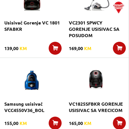
Usisivač Gorenje VC 1801
VC2301 SPWCY
SFABKR
GORENJE USISIVAC SA
POSUDOM
139,00
KM
169,00
KM
Samsung usisivač
VC1825SFBKR GORENJE
VCC4550V36_BOL
USISIVAC SA VRECICOM
155,00
KM
165,00
KM