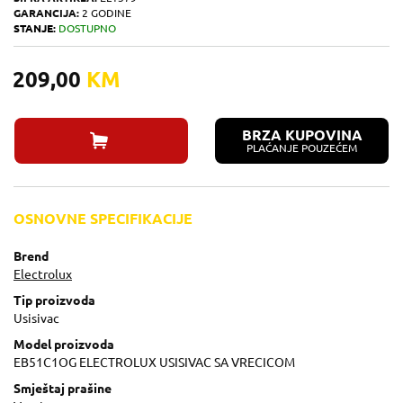
GARANCIJA:
2 GODINE
STANJE:
DOSTUPNO
209,00
KM
BRZA KUPOVINA
PLAĆANJE POUZEĆEM
OSNOVNE SPECIFIKACIJE
Brend
Electrolux
Tip proizvoda
Usisivac
Model proizvoda
EB51C1OG ELECTROLUX USISIVAC SA VRECICOM
Smještaj prašine