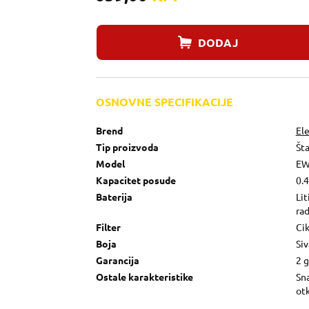
DODAJ
OSNOVNE SPECIFIKACIJE
Brend
El
Tip proizvoda
Šta
Model
EW
Kapacitet posude
0.4
Baterija
Lit
ra
Filter
Cik
Boja
Siv
Garancija
2 
Ostale karakteristike
Sna
otk