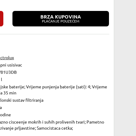
BRZA KUPOVINA
PLAĆANJE POUZEĆEM
ectrolux
pni usisivac
81U3DB
 l
ijske baterije; Vrijeme punjenja baterije (sati): 4; Vrijeme
da 35 min
lonski sustav filtriranja
a
godine
zno cisceenje mokrih i suhih prolivenih tvari; Pametno
rivanje prljavstine; Samocistaca cetka;