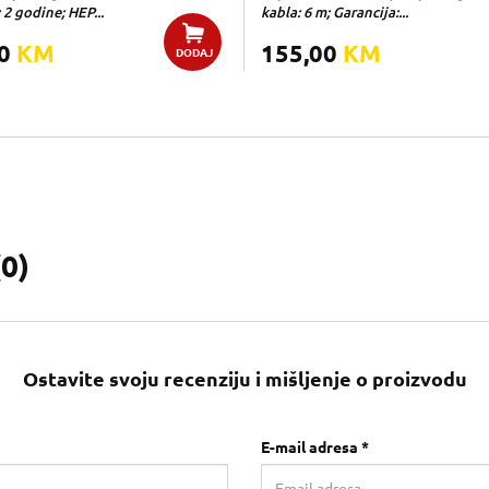
 2 godine; HEP...
kabla: 6 m; Garancija:...
00
KM
155,00
KM
DODAJ
(
0
)
Ostavite svoju recenziju i mišljenje o proizvodu
E-mail adresa *