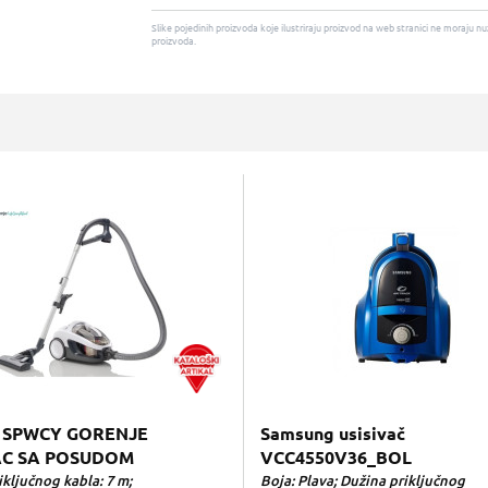
Slike pojedinih proizvoda koje ilustriraju proizvod na web stranici ne moraj
proizvoda.
 SPWCY GORENJE
Samsung usisivač
AC SA POSUDOM
VCC4550V36_BOL
ključnog kabla: 7 m;
Boja: Plava; Dužina priključnog