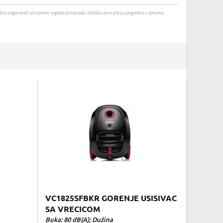
u nužno odgovarati stvarnom izgledu proizvoda. Zadržavamo pravo pogreške u slikama
VC1825SFBKR GORENJE USISIVAC
SA VRECICOM
Buka: 80 dB(A); Dužina