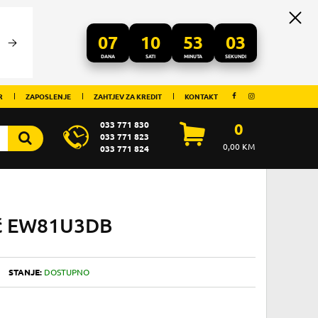
07
10
53
02
DANA
SATI
MINUTA
SEKUNDI
R
ZAPOSLENJE
ZAHTJEV ZA KREDIT
KONTAKT
033 771 830
0
033 771 823
0,00
KM
033 771 824
vač EW81U3DB
STANJE:
DOSTUPNO