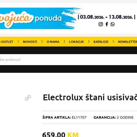
 OUTLET
NOVOSTI
O NAMA
LOKACIJE
KATALOZI
NEWSLETTE
Electrolux štani usisi
ŠIFRA ARTIKLA:
EL11707
GARANCIJA:
2 GODINE
659,00
KM