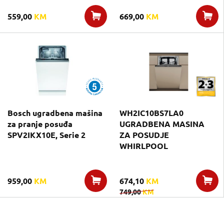
559,00
KM
669,00
KM
Bosch ugradbena mašina
WH2IC10BS7LA0
za pranje posuđa
UGRADBENA MASINA
SPV2IKX10E, Serie 2
ZA POSUDJE
WHIRLPOOL
959,00
KM
674,10
KM
749,00
KM