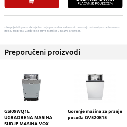
PLAĆANJE POUZEĆEM
Slike pojedinih proizvoda koje ilustriraju proizvod na web stranici ne moraju nužno odgovarati stvarnom
izgledu proizvoda. Zadržavamo pravo pogreške u slikama proizvoda.
Preporučeni proizvodi
GSI09WQ1E
Gorenje mašina za pranje
UGRADBENA MASINA
posuđa GV520E15
SUDJE MASINA VOX