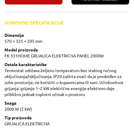
OSNOVNE SPECIFIKACIJE
Dimenzije
570 × 325 × 205 mm
Model proizvoda
FK 331HOME GRIJALICA ELEKTRICNA PANEL 2000W
Ostale karakteristike
Termostat održava željenu temperaturu bez stalnog ručnog
uključivanja/isključivanja. IP20 zaštita znači da je predviđen za
suhe prostorije, ne koristiti u kupaonicama ili vani. Učinkovitost
grijanja: grijanje 1–2 kW električne energije efektivno daje
približno jednak toplotni učinak u prostoru.
Snaga
2000 W (2 kW)
Tip proizvoda
GRIJALICA ELEKTRICNA