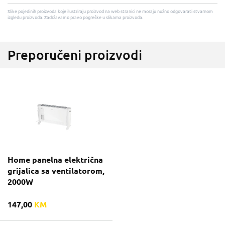
Slike pojedinih proizvoda koje ilustriraju proizvod na web stranici ne moraju nužno odgovarati stvarnom
izgledu proizvoda. Zadržavamo pravo pogreške u slikama proizvoda.
Preporučeni proizvodi
Home panelna električna
grijalica sa ventilatorom,
2000W
147,00
KM