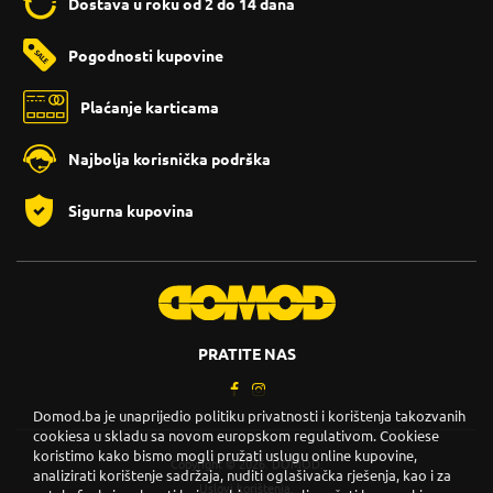
Dostava u roku od 2 do 14 dana
Pogodnosti kupovine
Plaćanje karticama
Najbolja korisnička podrška
Sigurna kupovina
PRATITE NAS
Domod.ba je unaprijedio politiku privatnosti i korištenja takozvanih
cookiesa u skladu sa novom europskom regulativom. Cookiese
koristimo kako bismo mogli pružati uslugu online kupovine,
Copyright © 2026. DOMOD.
analizirati korištenje sadržaja, nuditi oglašivačka rješenja, kao i za
Uslovi korištenja
.