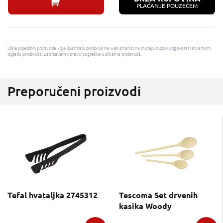
PLAĆANJE POUZEĆEM
Slike pojedinih proizvoda koje ilustriraju proizvod na web stranici ne moraju nužno odgovarati stvarnom
izgledu proizvoda. Zadržavamo pravo pogreške u slikama proizvoda.
Preporučeni proizvodi
Tefal hvataljka 2745312
Tescoma Set drvenih
kasika Woody