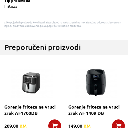
Tip proizvoda
Friteza
Slike pojedinih proizvoda koje ilustriraju proizvod na web stranici ne moraju nužno odgovarati stvarnom
izgledu proizvoda. Zadržavamo pravo pogreške u slikama proizvoda.
Preporučeni proizvodi
Gorenje friteza na vruci
Gorenje friteza na vruci
zrak AF1700DB
zrak AF 1409 DB
209,00
KM
149,00
KM