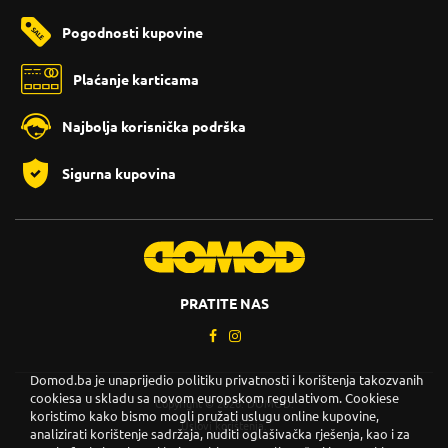
Pogodnosti kupovine
Plaćanje karticama
Najbolja korisnička podrška
Sigurna kupovina
PRATITE NAS
Domod.ba je unaprijedio politiku privatnosti i korištenja takozvanih
cookiesa u skladu sa novom europskom regulativom. Cookiese
Copyright © 2026. DOMOD.
koristimo kako bismo mogli pružati uslugu online kupovine,
Uslovi korištenja
.
analizirati korištenje sadržaja, nuditi oglašivačka rješenja, kao i za