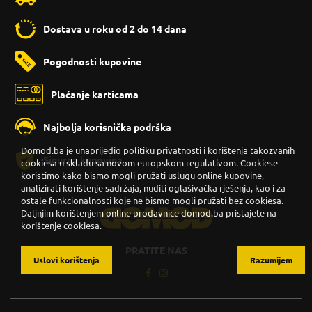
Dostava u roku od 2 do 14 dana
Pogodnosti kupovine
Plaćanje karticama
Najbolja korisnička podrška
Domod.ba je unaprijedio politiku privatnosti i korištenja takozvanih
Sigurna kupovina
cookiesa u skladu sa novom europskom regulativom. Cookiese
koristimo kako bismo mogli pružati uslugu online kupovine,
analizirati korištenje sadržaja, nuditi oglašivačka rješenja, kao i za
ostale funkcionalnosti koje ne bismo mogli pružati bez cookiesa.
Daljnjim korištenjem online prodavnice domod.ba pristajete na
korištenje cookiesa.
PRATITE NAS
Uslovi korištenja
Razumijem