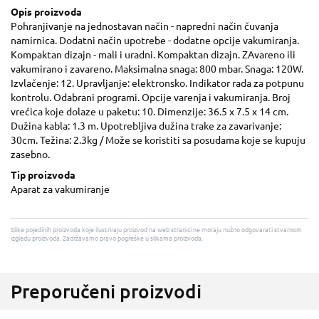
Opis proizvoda
Pohranjivanje na jednostavan način - napredni način čuvanja
namirnica. Dodatni način upotrebe - dodatne opcije vakumiranja.
Kompaktan dizajn - mali i uradni. Kompaktan dizajn. ZAvareno ili
vakumirano i zavareno. Maksimalna snaga: 800 mbar. Snaga: 120W.
Izvlačenje: 12. Upravljanje: elektronsko. Indikator rada za potpunu
kontrolu. Odabrani programi. Opcije varenja i vakumiranja. Broj
vrećica koje dolaze u paketu: 10. Dimenzije: 36.5 x 7.5 x 14 cm.
Dužina kabla: 1.3 m. Upotrebljiva dužina trake za zavarivanje:
30cm. Težina: 2.3kg / Može se koristiti sa posudama koje se kupuju
zasebno.
Tip proizvoda
Aparat za vakumiranje
Slike pojedinih proizvoda koje ilustriraju proizvod na web stranici ne moraju nužno odgovarati stvarnom
izgledu proizvoda. Zadržavamo pravo pogreške u slikama proizvoda.
Preporučeni proizvodi