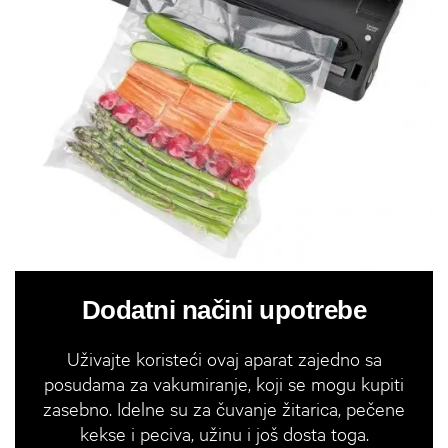
Dodatni načini upotrebe
Uživajte koristeći ovaj aparat zajedno sa
posudama za vakumiranje, koji se mogu kupiti
zasebno. Idelne su za čuvanje žitarica, pečene
kekse i peciva, užinu i još dosta toga.