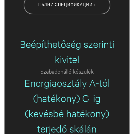
ПЪЛНИ СПЕЦИФИКАЦИИ +
Beépíthetőség szerinti
kivitel
Szabadonálló készülék
Energiaosztály A-tól
(hatékony) G-ig
(kevésbé hatékony)
terjedő skálán