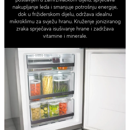
nakupljanje leda i smanjuje potrošnju energije,
dok u frižiderskom dijelu, održava idealnu
mikroklimu za svježu hranu. Kruženje joniziranog
zraka sprječava isušivanje hrane i zadržava
vitamine i minerale.