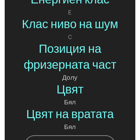
E
Клас ниво на шум
C
Позиция на
фризерната част
Долу
Цвят
Бял
Цвят на вратата
Бял