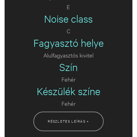
E
Noise class
C
Fagyasztó helye
Alulfagyasztós kivitel
Szín
Fehér
Készülék színe
Fehér
RÉSZLETES LEÍRÁS +