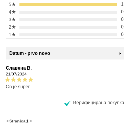
★
1
5
★
0
4
★
0
3
★
0
2
★
0
1
Datum - prvo novo
Славяна В.
21/07/2024
On je super
Верифицирана покупка
<
Stranica
1
>