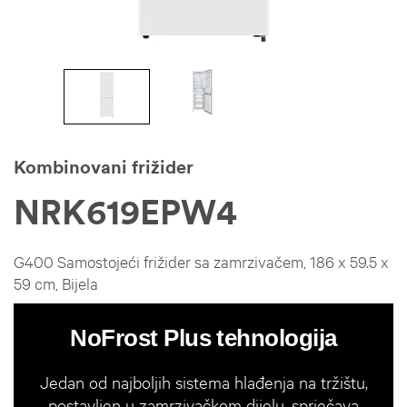
Kombinovani frižider
NRK619EPW4
G400 Samostojeći frižider sa zamrzivačem, 186 x 59.5 x
59 cm, Bijela
NoFrost Plus tehnologija
Jedan od najboljih sistema hlađenja na tržištu,
postavljen u zamrzivačkom dijelu, sprječava