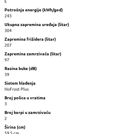
E
Potrošnja energije (kWh/god)
243
Ukupna zapremina uređaja (litar)
304
Zapremina frižidera (litar)
207
Zapremina zamrzivača (litar)
97
Razina buke (dB)
39
Sistem hlađenja
NoFrost Plus
Broj polica u vratima
3
Broj korpi u zamrzivaču
2
Širina (cm)
59.5 cm