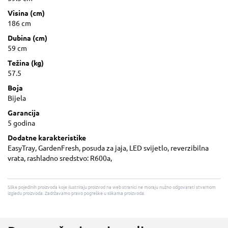
Visina (cm)
186 cm
Dubina (cm)
59 cm
Težina (kg)
57.5
Boja
Bijela
Garancija
5 godina
Dodatne karakteristike
EasyTray, GardenFresh, posuda za jaja, LED svijetlo, reverzibilna
vrata, rashladno sredstvo: R600a,
Slike pojedinih proizvoda koje ilustriraju proizvod na web stranici ne moraju nužno odgovarati stvarnom
izgledu proizvoda. Zadržavamo pravo pogreške u slikama proizvoda.