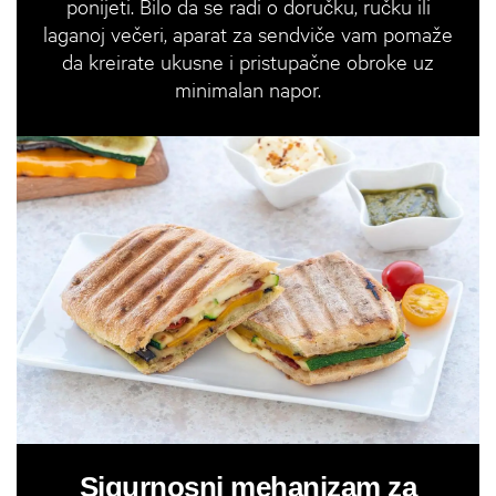
ponijeti. Bilo da se radi o doručku, ručku ili
laganoj večeri, aparat za sendviče vam pomaže
da kreirate ukusne i pristupačne obroke uz
minimalan napor.
Sigurnosni mehanizam za