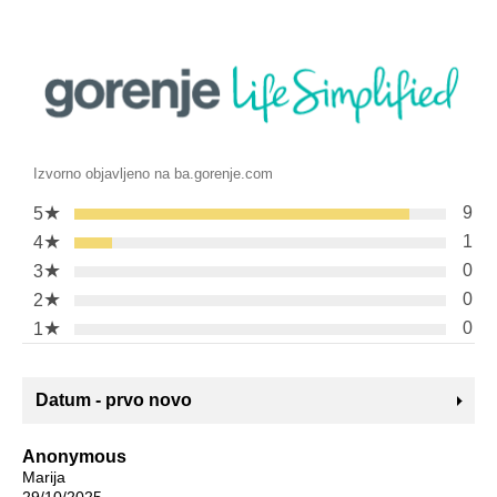
Izvorno objavljeno na ba.gorenje.com
★
9
5
★
1
4
★
0
3
★
0
2
★
0
1
Datum - prvo novo
Anonymous
Marija