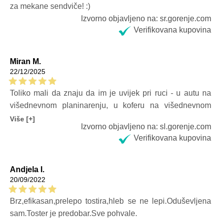
za mekane sendviče! :)
Izvorno objavljeno na: sr.gorenje.com
Verifikovana kupovina
Miran M.
22/12/2025
Toliko mali da znaju da im je uvijek pri ruci - u autu na
višednevnom planinarenju, u koferu na višednevnom
putovanju, a kod kuće u kuhinji uvijek postoji mjesto gdje
Više [+]
Izvorno objavljeno na: sl.gorenje.com
ga mogu staviti na vodu.
Verifikovana kupovina
Andjela I.
20/09/2022
Brz,efikasan,prelepo tostira,hleb se ne lepi.Oduševljena
sam.Toster je predobar.Sve pohvale.