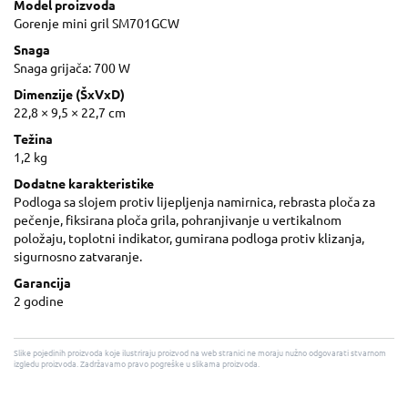
Model proizvoda
Gorenje mini gril SM701GCW
Snaga
Snaga grijača: 700 W
Dimenzije (ŠxVxD)
22,8 × 9,5 × 22,7 cm
Težina
1,2 kg
Dodatne karakteristike
Podloga sa slojem protiv lijepljenja namirnica, rebrasta ploča za
pečenje, fiksirana ploča grila, pohranjivanje u vertikalnom
položaju, toplotni indikator, gumirana podloga protiv klizanja,
sigurnosno zatvaranje.
Garancija
2 godine
Slike pojedinih proizvoda koje ilustriraju proizvod na web stranici ne moraju nužno odgovarati stvarnom
izgledu proizvoda. Zadržavamo pravo pogreške u slikama proizvoda.