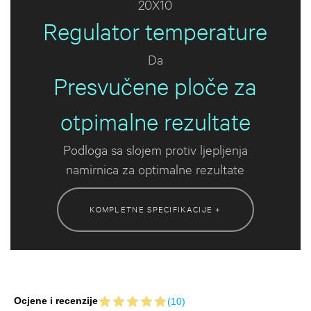
20X10
Regulator temperature
Da
Presvučene ploče za
otpimalne rezultate
Podloga sa slojem protiv ljepljenja
namirnica za optimalne rezultate
KOMPLETNE SPECIFIKACIJE +
Ocjene i recenzije
(10)