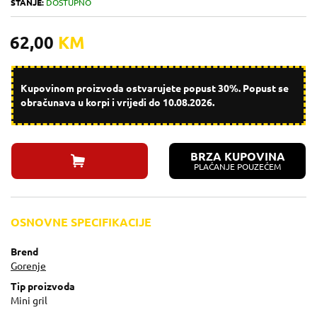
STANJE:
DOSTUPNO
62,00
KM
Kupovinom proizvoda ostvarujete popust 30%. Popust se
obračunava u korpi i vrijedi do 10.08.2026.
BRZA KUPOVINA
PLAĆANJE POUZEĆEM
OSNOVNE SPECIFIKACIJE
Brend
Gorenje
Tip proizvoda
Mini gril