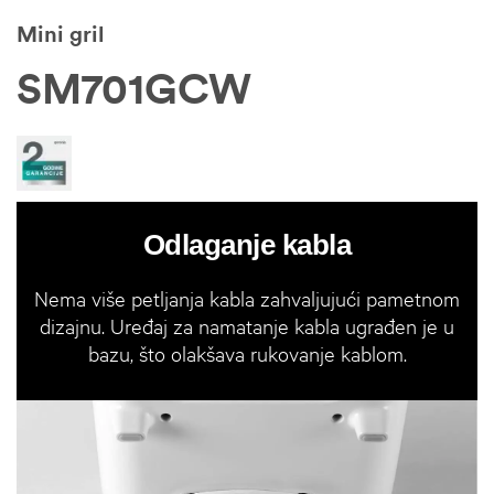
Mini gril
SM701GCW
Odlaganje kabla
Nema više petljanja kabla zahvaljujući pametnom
dizajnu. Uređaj za namatanje kabla ugrađen je u
bazu, što olakšava rukovanje kablom.