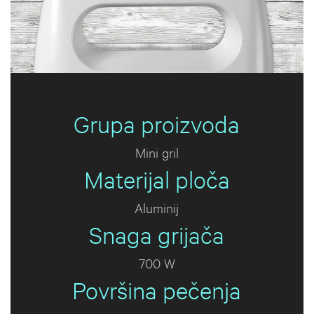
Grupa proizvoda
Mini gril
Materijal ploča
Aluminij
Snaga grijača
700 W
Površina pečenja