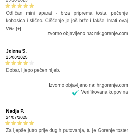
29/10/2025
Odličan mini aparat - brza priprema tosta, pečenje
kobasica i slično. Čišćenje je još brže i lakše. Imati ovaj
toster u vašem domu čini život ljepšim.
Više [+]
Izvorno objavljeno na: mk.gorenje.com
Jelena S.
25/08/2025
Dobar, lijepo pečen hljeb.
Izvorno objavljeno na: hr.gorenje.com
Verifikovana kupovina
Nadja P.
24/07/2025
Za ljepše jutro prije dugih putovanja, tu je Gorenje toster