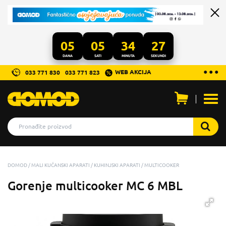
05
05
34
26
DANA
SATI
MINUTA
SEKUNDI
...
● ● ●
WEB AKCIJA
033 771 830
033 771 823
Otvo
men
DOMOD
MALI KUĆANSKI APARATI
KUHINJSKI APARATI
MULTICOOKER
Gorenje multicooker MC 6 MBL