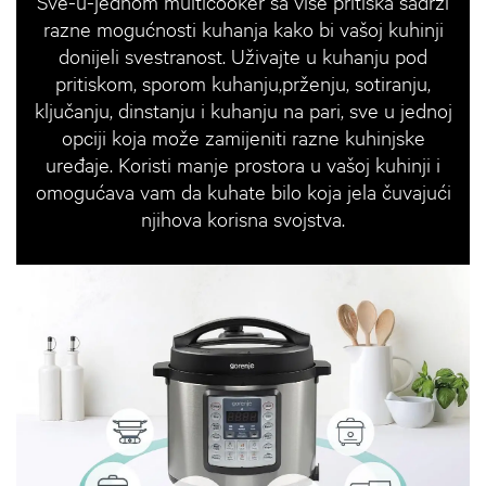
Sve-u-jednom multicooker sa više pritiska sadrži
razne mogućnosti kuhanja kako bi vašoj kuhinji
donijeli svestranost. Uživajte u kuhanju pod
pritiskom, sporom kuhanju,prženju, sotiranju,
ključanju, dinstanju i kuhanju na pari, sve u jednoj
opciji koja može zamijeniti razne kuhinjske
uređaje. Koristi manje prostora u vašoj kuhinji i
omogućava vam da kuhate bilo koja jela čuvajući
njihova korisna svojstva.