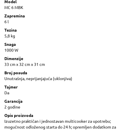
Model
MC 6 MBK
Zapremina
6 l
Tezina
5,8 kg
Snaga
1000 W
Dimenzije
33 cm x 32 cm x 31 cm
Broj posuda
Unutrašnja, neprijanjajuća (uklonjiva)
Tajmer
Da
Garancija
2 godine
Opis proizvoda
Izuzetno praktičan i jednostavan multicooker za upotrebu;
mogućnost odloženog starta do 24 h; opremljen dodatkom za