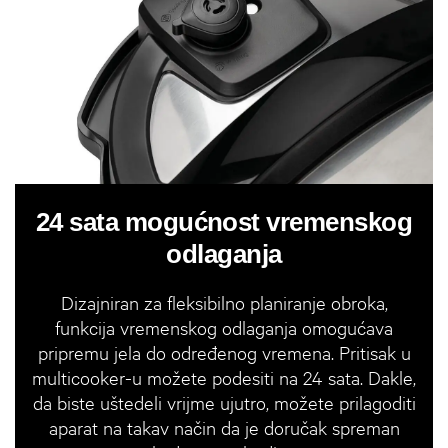
24 sata mogućnost vremenskog
odlaganja
Dizajniran za fleksibilno planiranje obroka,
funkcija vremenskog odlaganja omogućava
pripremu jela do određenog vremena. Pritisak u
multicooker-u možete podesiti na 24 sata. Dakle,
da biste uštedeli vrijme ujutro, možete prilagoditi
aparat na takav način da je doručak spreman