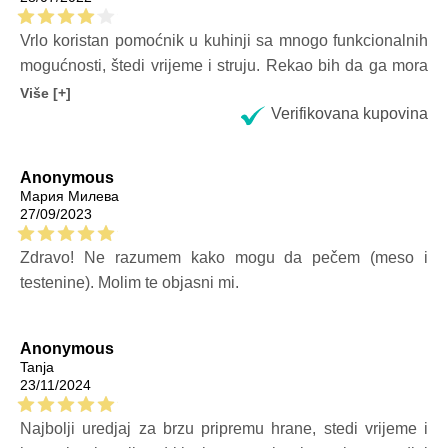
Vrlo koristan pomoćnik u kuhinji sa mnogo funkcionalnih
mogućnosti, štedi vrijeme i struju. Rekao bih da ga mora
imati svako domaćinstvo.
Više [+]
Verifikovana kupovina
Anonymous
Мария Милева
27/09/2023
Zdravo! Ne razumem kako mogu da pečem (meso i
testenine). Molim te objasni mi.
Anonymous
Tanja
23/11/2024
Najbolji uredjaj za brzu pripremu hrane, stedi vrijeme i