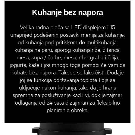
Kuhanje bez napora
Velika radna ploča sa LED displejem i 15
unaprijed podešenih postavki menija za kuhanje,
od kuhanja pod pritiskom do multikuhanja,
kuhanja na paru, sporog kuhanja,riže, žitarica,
mesa, supa / čorbe, mesa, ribe, graha i čilija,
jogurta, kaše i još mnogo toga pomoći će vam da
kuhate bez napora. Takođe se lako čisti. Dodaje
joj se funkcija održavanja toplote koja se
uključuje nakon kuhanja, tako da je hrana
spremna za posluživanje kad i vi, dok je tajmer
odlaganja od 24 sata dizajniran za fleksibilno
planiranje obroka.