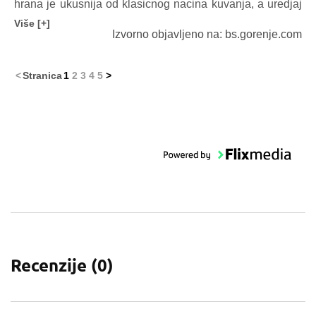
hrana je ukusnija od klasicnog nacina kuvanja, a uredjaj
je jednostavan za upotrebu
Više [+]
Izvorno objavljeno na: bs.gorenje.com
<
Stranica
1
2
3
4
5
>
Recenzije (
0
)