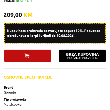
STANJE:
DOSTUPNO
209,00
KM
Kupovinom proizvoda ostvarujete popust 30%. Popust se
obračunava u korpi i vrijedi do 10.08.2026.
BRZA KUPOVINA
PLAĆANJE POUZEĆEM
OSNOVNE SPECIFIKACIJE
Brend
Gorenje
Tip proizvoda
Multicooker