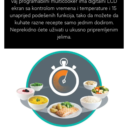
vaj programabilni multicooker ima digitalni LCD
ekran sa kontrolom vremena i temperature i 15
unaprijed podešenih funkcija, tako da možete da
kuhate razne recepte samo jednim dodirom.
Neprekidno ćete uživati u ukusno pripremljenim
jelima.