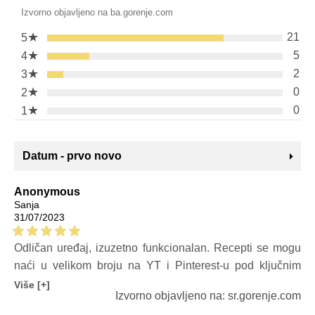
Izvorno objavljeno na ba.gorenje.com
★
21
5
★
5
4
★
2
3
★
0
2
★
0
1
Datum - prvo novo
Anonymous
Sanja
31/07/2023
Odličan uređaj, izuzetno funkcionalan. Recepti se mogu
naći u velikom broju na YT i Pinterest-u pod ključnim
riječima "instant pot". Koristim ga svaki dan i maknuo sam
Više [+]
Izvorno objavljeno na: sr.gorenje.com
druge uređaje sa pulta kako bih napravio mjesta za