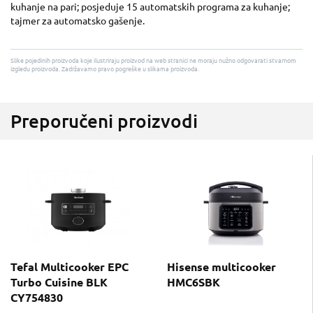
kuhanje na pari; posjeduje 15 automatskih programa za kuhanje;
tajmer za automatsko gašenje.
Slike pojedinih proizvoda koje ilustriraju proizvod na web stranici ne moraju nužno odgovarati stvarnom
izgledu proizvoda. Zadržavamo pravo pogreške u slikama proizvoda.
Preporučeni proizvodi
Tefal Multicooker EPC
Hisense multicooker
Turbo Cuisine BLK
HMC6SBK
CY754830