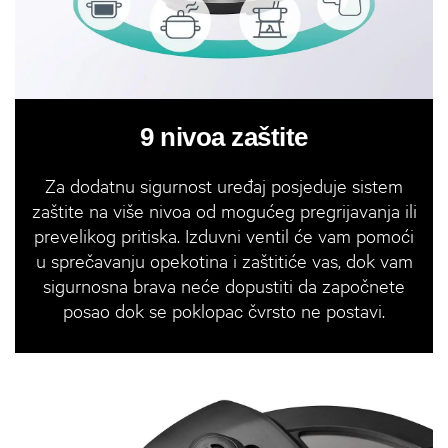
9 nivoa zaštite
Za dodatnu sigurnost uređaj posjeduje sistem
zaštite na više nivoa od mogućeg pregrijavanja ili
prevelikog pritiska. Izduvni ventil će vam pomoći
u sprečavanju opekotina i zaštitiće vas, dok vam
sigurnosna brava neće dopustiti da započnete
posao dok se poklopac čvrsto ne postavi.