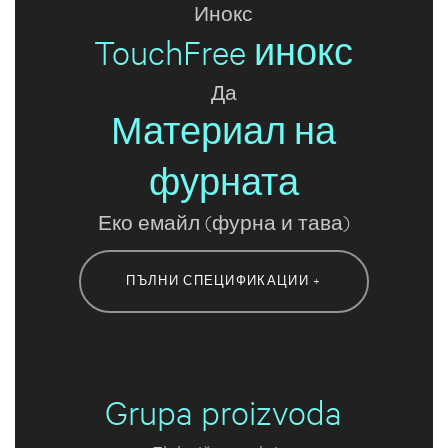
Инокс
TouchFree инокс
Да
Материал на
фурната
Еко емайл (фурна и тава)
ПЪЛНИ СПЕЦИФИКАЦИИ +
Grupa proizvoda