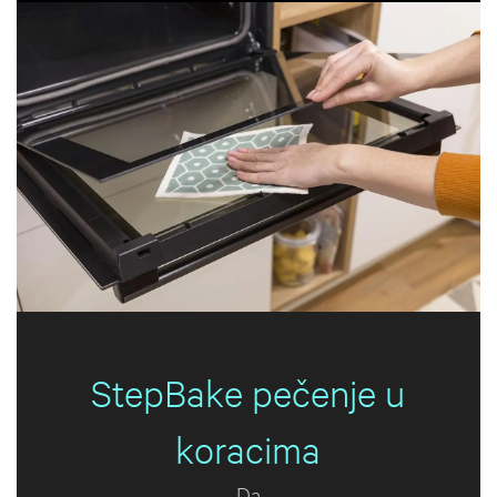
StepBake pečenje u
koracima
Da