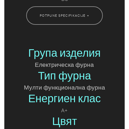
POTPUNE SPECIFIKACIJE +
Група изделия
Електрическа фурна
Тип фурна
Мулти функционална фурна
Енергиен клас
A+
Цвят