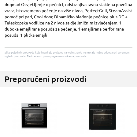
dugmad Osvjetljenje u pećnici, odstranjiva ravna staklena površina
vrata, istovremeno pečenje na više nivoa, PerfectGrill, SteamAssist
pomoć pri pari, Cool door, Dinamičko hlađenje pećnice plus DC + ...
Teleskopske vodilice na 2 nivoa sa djelimičnim izvlačenjem, 1
duboka emajlirana posuda za pečenje, 1 emajlirana perforirana
posuda, 1 plitka emajli
Slike pojedinih proizvoda koje ilustriraju proizvod na web stranici ne moraju nužno odgovarati stvarnom
izgledu proizvoda. Zadržavamo pravo pogreške u slikama proizvoda.
Preporučeni proizvodi