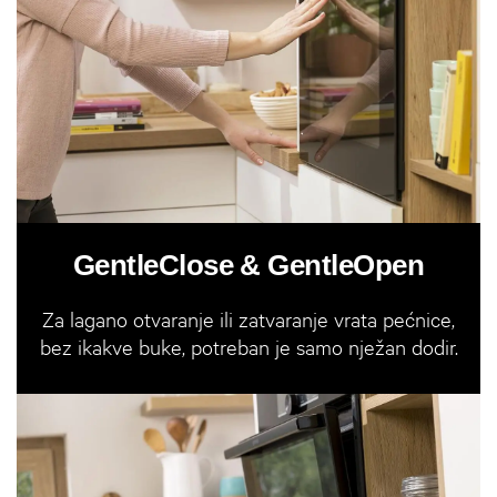
GentleClose & GentleOpen
Za lagano otvaranje ili zatvaranje vrata pećnice,
bez ikakve buke, potreban je samo nježan dodir.