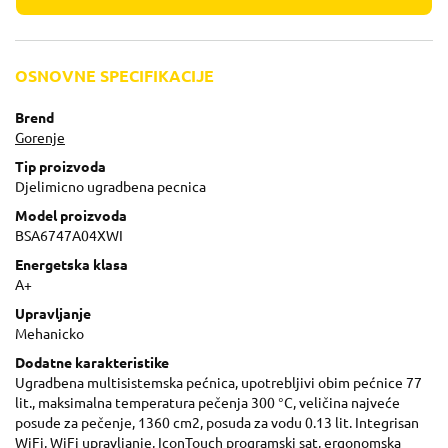
OSNOVNE SPECIFIKACIJE
Brend
Gorenje
Tip proizvoda
Djelimicno ugradbena pecnica
Model proizvoda
BSA6747A04XWI
Energetska klasa
A+
Upravljanje
Mehanicko
Dodatne karakteristike
Ugradbena multisistemska pećnica, upotrebljivi obim pećnice 77
lit., maksimalna temperatura pečenja 300 °C, veličina najveće
posude za pečenje, 1360 cm2, posuda za vodu 0.13 lit. Integrisan
WiFi, WiFi upravljanje, IconTouch programski sat, ergonomska