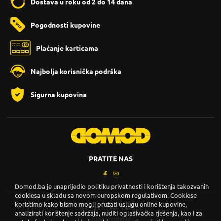
Dostava u roku od 2 do 14 dana
Pogodnosti kupovine
Plaćanje karticama
Najbolja korisnička podrška
Sigurna kupovina
PRATITE NAS
Domod.ba je unaprijedio politiku privatnosti i korištenja takozvanih
cookiesa u skladu sa novom europskom regulativom. Cookiese
koristimo kako bismo mogli pružati uslugu online kupovine,
Copyright © 2026. DOMOD.
analizirati korištenje sadržaja, nuditi oglašivačka rješenja, kao i za
Uslovi korištenja
.