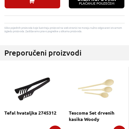
PLAĆANJE POUZEĆEM
Slike pojedinih proizvoda koje ilustriraju proizvod na web stranici ne moraju nužno odgovarati stvarnom
izgledu proizvoda. Zadržavamo pravo pogreške u slikama proizvoda.
Preporučeni proizvodi
Tefal hvataljka 2745312
Tescoma Set drvenih
kasika Woody