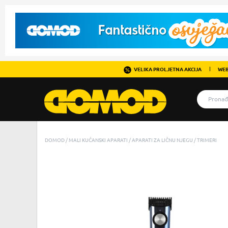
VELIKA PROLJETNA AKCIJA
WEB
DOMOD
MALI KUĆANSKI APARATI
APARATI ZA LIČNU NJEGU
TRIMERI