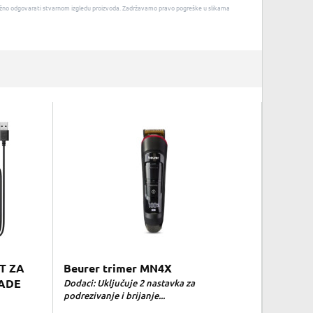
u nužno odgovarati stvarnom izgledu proizvoda. Zadržavamo pravo pogreške u slikama
T ZA
Beurer trimer MN4X
LADE
Dodaci: Uključuje 2 nastavka za
podrezivanje i brijanje...