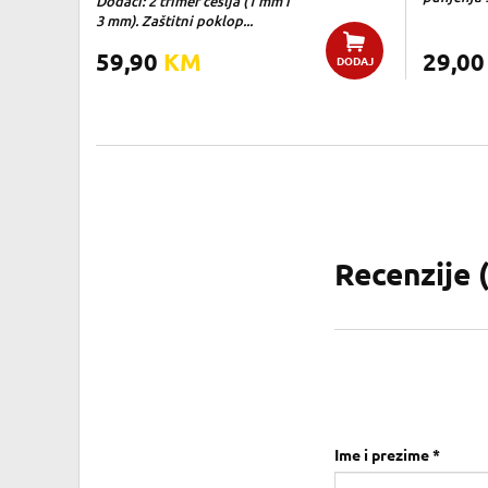
Dodaci: 2 trimer češlja (1 mm i
3 mm). Zaštitni poklop...
59,90
KM
29,0
DODAJ
Recenzije 
Ime i prezime *