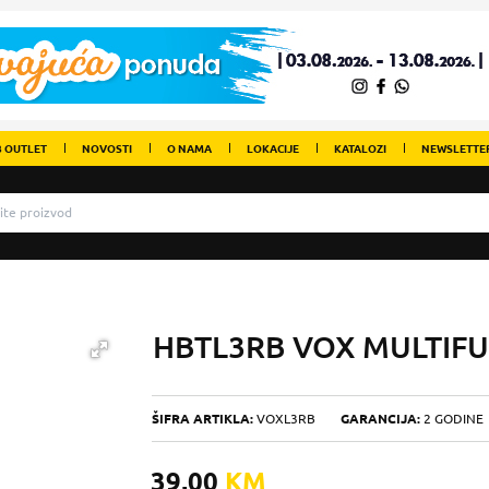
 OUTLET
NOVOSTI
O NAMA
LOKACIJE
KATALOZI
NEWSLETTE
HBTL3RB VOX MULTIF
ŠIFRA ARTIKLA:
VOXL3RB
GARANCIJA:
2 GODINE
39,00
KM