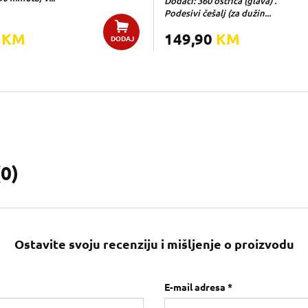
Dodaci: 360 oštrica (glava) .
Podesivi češalj (za dužin...
0
KM
149,90
KM
DODAJ
(
0
)
Ostavite svoju recenziju i mišljenje o proizvodu
E-mail adresa *