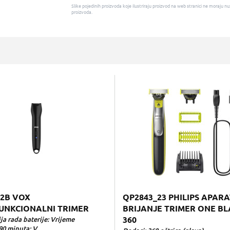
Slike pojedinih proizvoda koje ilustriraju proizvod na web stranici ne moraj
proizvoda.
2B VOX
QP2843_23 PHILIPS APARA
UNKCIONALNI TRIMER
BRIJANJE TRIMER ONE B
a rada baterije: Vrijeme
360
0 minuta; V...