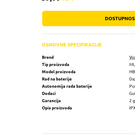
DOSTUPNOST
OSNOVNE SPECIFIKACIJE
Brend
Vo
Tip proizvoda
MU
Model proizvoda
HB
Rad na baterije
Da;
Autonomija rada baterije
Pu
Dodaci
Gu
Garancija
2 
Opis proizvoda
IP