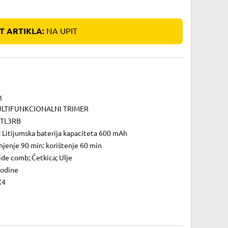
 ARTIKLA:
NA UPIT
x
LTIFUNKCIONALNI TRIMER
TL3RB
 Litijumska baterija kapaciteta 600 mAh
njenje 90 min: korištenje 60 min
ide comb; Četkica; Ulje
godine
X4