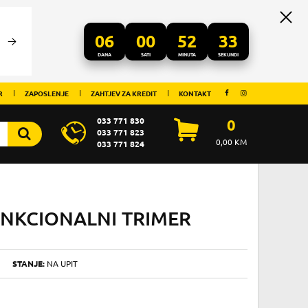
06
00
52
33
DANA
SATI
MINUTA
SEKUNDI
R
ZAPOSLENJE
ZAHTJEV ZA KREDIT
KONTAKT
033 771 830
0
033 771 823
0,00
KM
033 771 824
UNKCIONALNI TRIMER
STANJE:
NA UPIT