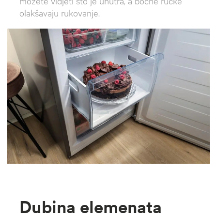
možete vidjeti što je unutra, a bočne ručke
olakšavaju rukovanje.
Dubina elemenata