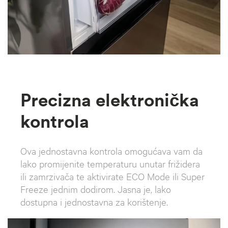
Precizna elektronička
kontrola
Ova jednostavna kontrola omogućava vam da
lako promijenite temperaturu unutar frižidera
ili zamrzivača te aktivirate ECO Mode ili Super
Freeze jednim dodirom. Jasna je, lako
dostupna i jednostavna za korištenje.