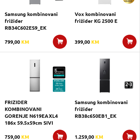
Samsung kombinovani
Vox kombinovani
frižider
frižider KG 2500 E
RB34C602ES9_EK
799,00
KM
399,00
KM
FRIZIDER
Samsung kombinovani
KOMBINOVANI
frižider
GORENJE N619EAXL4
RB38c650EB1_EK
186x 59.5x59cm SIVI
759,00
KM
1.259,00
KM