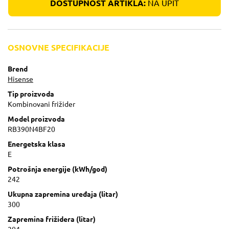
DOSTUPNOST ARTIKLA:
NA UPIT
OSNOVNE SPECIFIKACIJE
Brend
Hisense
Tip proizvoda
Kombinovani frižider
Model proizvoda
RB390N4BF20
Energetska klasa
E
Potrošnja energije (kWh/god)
242
Ukupna zapremina uređaja (litar)
300
Zapremina frižidera (litar)