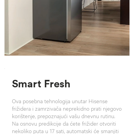
`
Smart Fresh
Ova posebna tehnologija unutar Hisense
frižidera i zamrzivača neprekidno prati njegovo
korištenje, prepoznajući vašu dnevnu rutinu.
Na osnovu predikcije da ćete frižider otvoriti
nekoliko puta u 17 sati, automatski će smanjiti