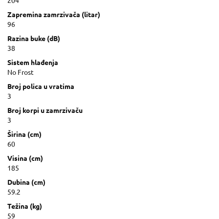
204
Zapremina zamrzivača (litar)
96
Razina buke (dB)
38
Sistem hlađenja
No Frost
Broj polica u vratima
3
Broj korpi u zamrzivaču
3
Širina (cm)
60
Visina (cm)
185
Dubina (cm)
59.2
Težina (kg)
59