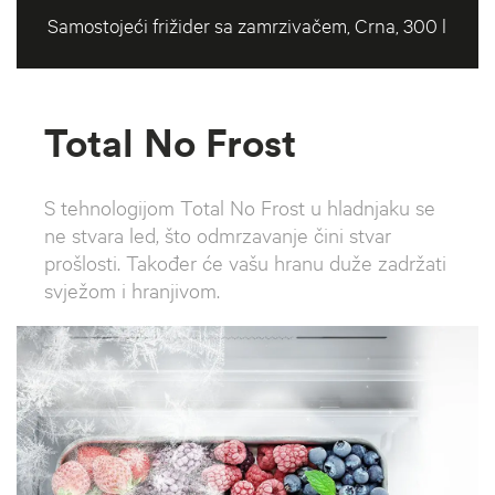
Samostojeći frižider sa zamrzivačem, Crna, 300 l
Total No Frost
S tehnologijom Total No Frost u hladnjaku se
ne stvara led, što odmrzavanje čini stvar
prošlosti. Također će vašu hranu duže zadržati
svježom i hranjivom.