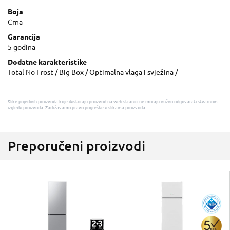
Boja
Crna
Garancija
5 godina
Dodatne karakteristike
Total No Frost / Big Box / Optimalna vlaga i svježina /
Slike pojedinih proizvoda koje ilustriraju proizvod na web stranici ne moraju nužno odgovarati stvarnom
izgledu proizvoda. Zadržavamo pravo pogreške u slikama proizvoda.
Preporučeni proizvodi