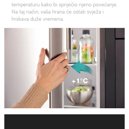
temperaturu kako bi spriječio njeno povećanje.
Na taj način, vaša hrana će ostati svježa i
hrskava duže vremena.