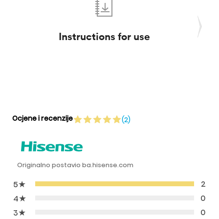
Instructions for use
Ocjene i recenzije
(2)
Originalno postavio ba.hisense.com
★
2
5
★
0
4
★
0
3