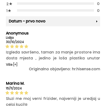
★
0
2
★
0
1
Datum - prvo novo
Anonymous
Lidija
30/10/2024
Izgleda savršeno, taman za manje prostore ima
dosta mjesta , jedino je loša plastika unutar
hladnjaka, sve u svemu exstra je
Više [+]
Originalno objavljeno: hr.hisense.com
Marina M.
15/11/2024
Sluzi me moj verni frizider, najverniji je uredjaj u
celoj kuci!❄️