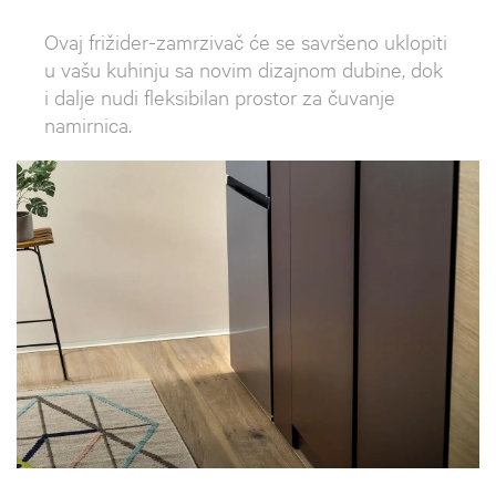
Ovaj frižider-zamrzivač će se savršeno uklopiti
u vašu kuhinju sa novim dizajnom dubine, dok
i dalje nudi fleksibilan prostor za čuvanje
namirnica.