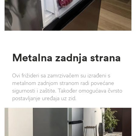
Metalna zadnja strana
Ovi frižideri sa zamrzivačem su izrađeni s
metalnom zadnjom stranom radi povećane
sigurnosti i zaštite. Također omogućava čvrsto
postavljanje uređaja uz zid.