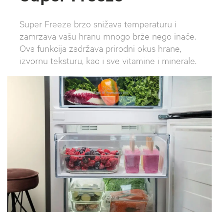
Super Freeze brzo snižava temperaturu i
zamrzava vašu hranu mnogo brže nego inače.
Ova funkcija zadržava prirodni okus hrane,
izvornu teksturu, kao i sve vitamine i minerale.