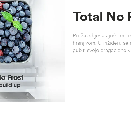
Total No 
Pruža odgovarajuću mikr
hranjivom. U frižideru se
gubiti svoje dragocjeno 