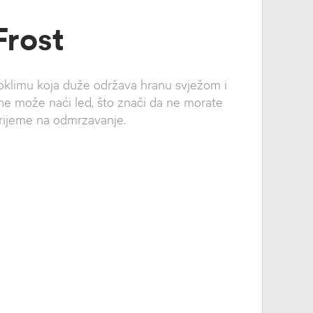
Frost
oklimu koja duže održava hranu svježom i
 ne može naći led, što znači da ne morate
vrijeme na odmrzavanje.