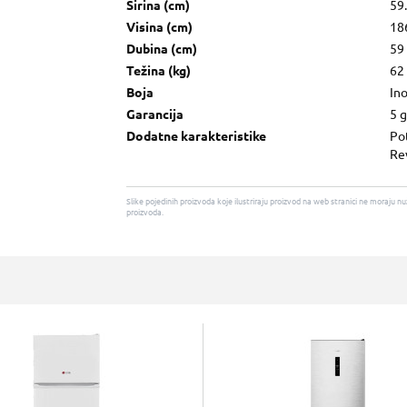
Širina (cm)
59
Visina (cm)
18
Dubina (cm)
59
Težina (kg)
62
Boja
In
Garancija
5 
Dodatne karakteristike
Po
Rev
Slike pojedinih proizvoda koje ilustriraju proizvod na web stranici ne moraj
proizvoda.