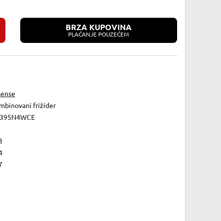
BRZA KUPOVINA
PLAĆANJE POUZEĆEM
sense
mbinovani frižider
395N4WCE
3
4
7