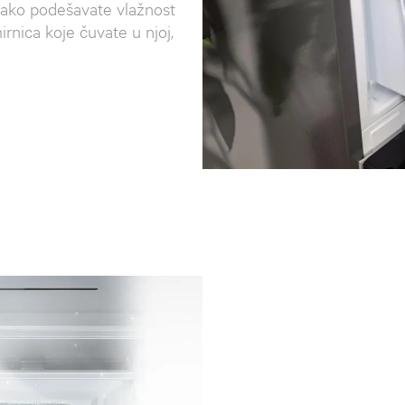
lako podešavate vlažnost
irnica koje čuvate u njoj,