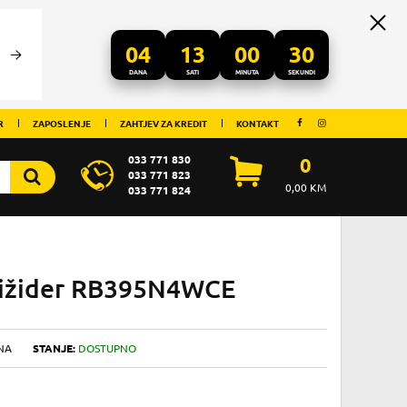
04
13
00
29
DANA
SATI
MINUTA
SEKUNDI
R
ZAPOSLENJE
ZAHTJEV ZA KREDIT
KONTAKT
033 771 830
0
033 771 823
0,00
KM
033 771 824
rižider RB395N4WCE
NA
STANJE:
DOSTUPNO