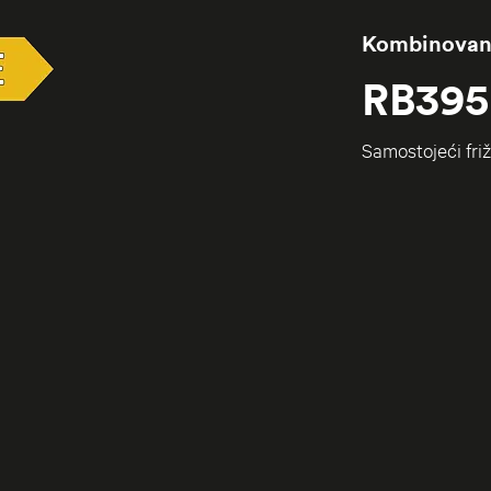
Kombinovani
RB39
Samostojeći fri