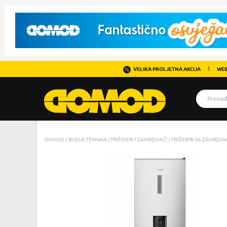
VELIKA PROLJETNA AKCIJA
WEB
DOMOD
BIJELA TEHNIKA
FRIŽIDERI I ZAMRZIVAČI
FRIŽIDERI SA ZAMRZIV