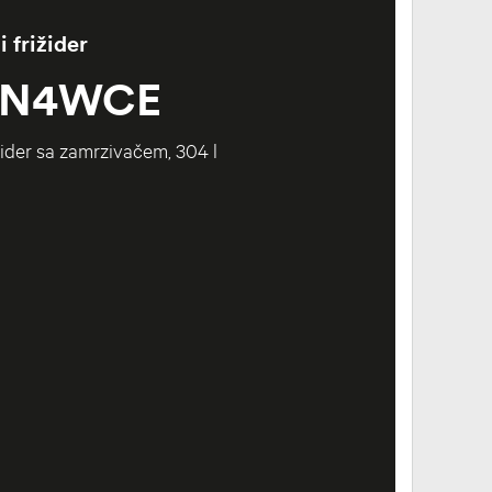
 frižider
5N4WCE
žider sa zamrzivačem, 304 l