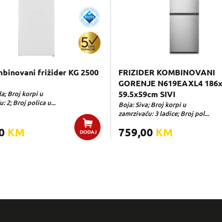
binovani frižider KG 2500
FRIZIDER KOMBINOVANI
GORENJE N619EAXL4 186
la; Broj korpi u
59.5x59cm SIVI
: 2; Broj polica u...
Boja: Siva; Broj korpi u
zamrzivaču: 3 ladice; Broj pol...
00
KM
759,00
KM
DODAJ