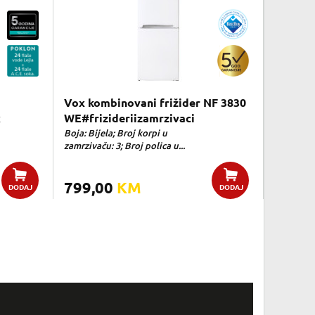
Vox kombinovani frižider NF 3830
x
WE#frizideriizamrzivaci
Boja: Bijela; Broj korpi u
zamrzivaču: 3; Broj polica u...
799,00
KM
DODAJ
DODAJ