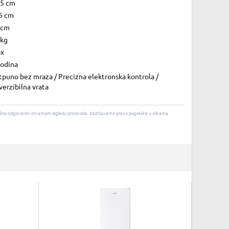
.5 cm
6 cm
 cm
 kg
ox
godina
tpuno bez mraza / Precizna elektronska kontrola /
erzibilna vrata
u nužno odgovarati stvarnom izgledu proizvoda. Zadržavamo pravo pogreške u slikama