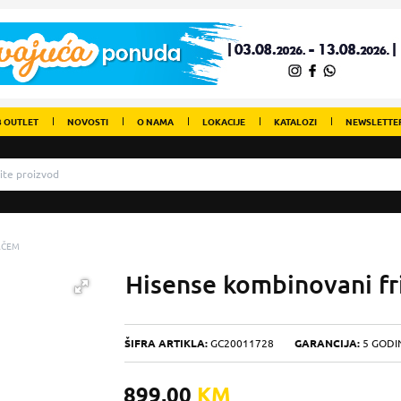
 OUTLET
NOVOSTI
O NAMA
LOKACIJE
KATALOZI
NEWSLETTE
AČEM
Hisense kombinovani f
ŠIFRA ARTIKLA:
GC20011728
GARANCIJA:
5 GODI
899,00
KM