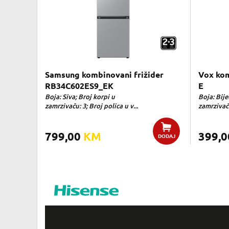
Samsung kombinovani frižider
Vox kom
RB34C602ES9_EK
E
Boja: Siva; Broj korpi u
Boja: Bije
zamrzivaču: 3; Broj polica u v...
zamrzivaču
799,00
KM
399,
DODAJ