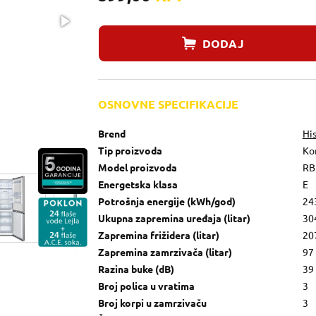
DODAJ
OSNOVNE SPECIFIKACIJE
Brend
Hi
Tip proizvoda
Ko
Model proizvoda
RB
Energetska klasa
E
Potrošnja energije (kWh/god)
24
Ukupna zapremina uređaja (litar)
30
Zapremina frižidera (litar)
20
Zapremina zamrzivača (litar)
97
Razina buke (dB)
39
Broj polica u vratima
3
Broj korpi u zamrzivaču
3