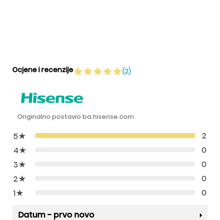
Ocjene i recenzije
(2)
Originalno postavio ba.hisense.com
★
2
5
★
0
4
★
0
3
★
0
2
★
0
1
Datum - prvo novo