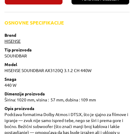
OSNOVNE SPECIFIKACIJE
Brend
HISENSE
Tip proizvoda
SOUNDBAR
Model
HISENSE SOUNDBAR AX3120Q 3.1.2 CH 440W
Snaga
440 W
Dimenzije proizvoda
Širina: 1020 mm, visina : 57 mm, dubina : 109 mm
Opis proizvoda
Podržava formatima Dolby Atmos i DTS:X, što je sjajno za filmove i
igranje — zvuk nije samo ispred tebe, nego se širi i prema gore i
bočno. Bežični subwoofer (što znači manji broj kablova i lakše
postavljanje) — omogućava da bas bude izražen ali i uklopiv u