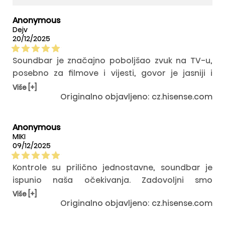
Anonymous
Dejv
20/12/2025
Soundbar je značajno poboljšao zvuk na TV-u,
posebno za filmove i vijesti, govor je jasniji i
razumljiviji. Bilo ga je lako povezati i od tada radi
Više [+]
Originalno objavljeno: cz.hisense.com
bez ikakvih problema. Za normalnu kućnu
upotrebu sam zaista zadovoljan.
Anonymous
MIKI
09/12/2025
Kontrole su prilično jednostavne, soundbar je
ispunio naša očekivanja. Zadovoljni smo
kvalitetom, zvuk je odličan.
Više [+]
Originalno objavljeno: cz.hisense.com