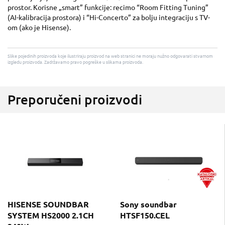
prostor. Korisne „smart” funkcije: recimo “Room Fitting Tuning”
(AI-kalibracija prostora) i “Hi-Concerto” za bolju integraciju s TV-
om (ako je Hisense).
Slike pojedinih proizvoda koje ilustriraju proizvod na web stranici ne moraju nužno odgovarati stvarnom
izgledu proizvoda. Zadržavamo pravo pogreške u slikama proizvoda.
Preporučeni proizvodi
HISENSE SOUNDBAR
Sony soundbar
SYSTEM HS2000 2.1CH
HTSF150.CEL