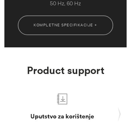
50 Hz, 60 Hz
KOMPLETNE SPECIFIKACIJE +
Product support
Uputstvo za korištenje
I