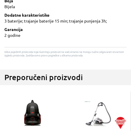
Boja
Bijela
Dodatne karakteristike
3 baterije; trajanje baterije 15 min; trajanje punjenja 3h;
Garancija
2 godine
Slike pojedinih proizvoda koje ilustriraju proizvod na web stranici ne moraju nužno odgovarati stvarnom
izgledu proizvoda. Zadržavamo pravo pogreške u slikama proizvoda.
Preporučeni proizvodi