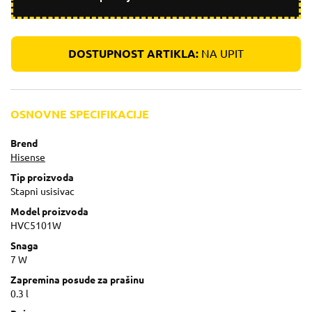
DOSTUPNOST ARTIKLA:
NA UPIT
OSNOVNE SPECIFIKACIJE
Brend
Hisense
Tip proizvoda
Stapni usisivac
Model proizvoda
HVC5101W
Snaga
7 W
Zapremina posude za prašinu
0.3 l