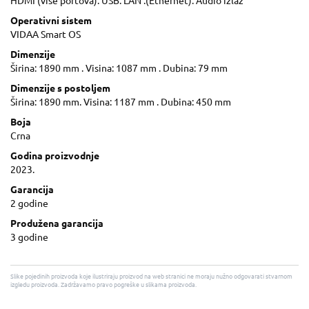
HDMI (više portova). USB. LAN .(Ethernet). Audio izlaz
Operativni sistem
VIDAA Smart OS
Dimenzije
Širina: 1890 mm . Visina: 1087 mm . Dubina: 79 mm
Dimenzije s postoljem
Širina: 1890 mm. Visina: 1187 mm . Dubina: 450 mm
Boja
Crna
Godina proizvodnje
2023.
Garancija
2 godine
Produžena garancija
3 godine
Slike pojedinih proizvoda koje ilustriraju proizvod na web stranici ne moraju nužno odgovarati stvarnom
izgledu proizvoda. Zadržavamo pravo pogreške u slikama proizvoda.