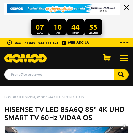
07
10
44
52
DANA
SATI
MINUTA
SEKUNDI
...
● ● ●
WEB AKCIJA
033 771 830
033 771 823
Otvo
men
DOMOD
TELEVIZORI, AV OPREMA
TELEVIZORI
LED TV
HISENSE TV LED 85A6Q 85" 4K UHD
SMART TV 60Hz VIDAA OS