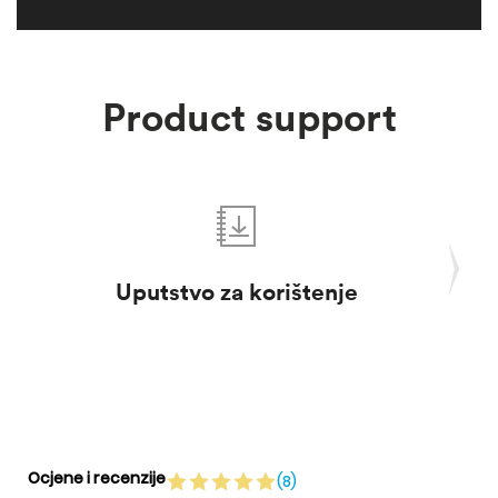
Product support
Uputstvo za korištenje
Pro
Ocjene i recenzije
(8)