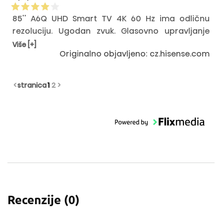
85'' A6Q UHD Smart TV 4K 60 Hz ima odličnu
rezoluciju. Ugodan zvuk. Glasovno upravljanje
izaziva ovisnost. Zadovoljan sam, kupio sam ga
Više [+]
Originalno objavljeno: cz.hisense.com
za sina gejmera, jednostavno mu dosadi. Mogao
bi biti ekonomičniji. Ali inače odličan.
<
stranica
1
2
>
Recenzije (
0
)