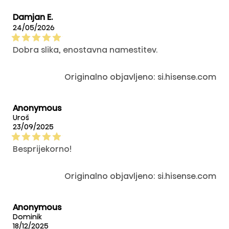
istaknuti Youtube. TV ima elegantan dizajn, koji
se savršeno uklapa u naš moderni enterijer.
Damjan E.
24/05/2026
Dobra slika, enostavna namestitev.
Originalno objavljeno: si.hisense.com
Anonymous
Uroš
23/09/2025
Besprijekorno!
Originalno objavljeno: si.hisense.com
Anonymous
Dominik
18/12/2025