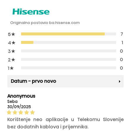
Originalno postavio ba.hisense.com
★
7
5
★
1
4
★
0
3
★
0
2
★
0
1
Datum - prvo novo
Anonymous
Seba
30/09/2025
Korištenje neo aplikacije u Telekomu Slovenije
bez dodatnih kablova i prijemnika.