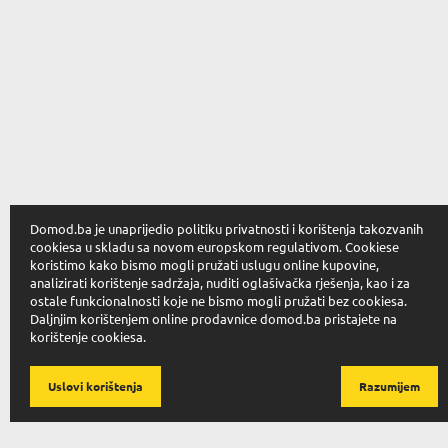
Domod.ba je unaprijedio politiku privatnosti i korištenja takozvanih
cookiesa u skladu sa novom europskom regulativom. Cookiese
koristimo kako bismo mogli pružati uslugu online kupovine,
analizirati korištenje sadržaja, nuditi oglašivačka rješenja, kao i za
ostale funkcionalnosti koje ne bismo mogli pružati bez cookiesa.
Daljnjim korištenjem online prodavnice domod.ba pristajete na
korištenje cookiesa.
Uslovi korištenja
Razumijem