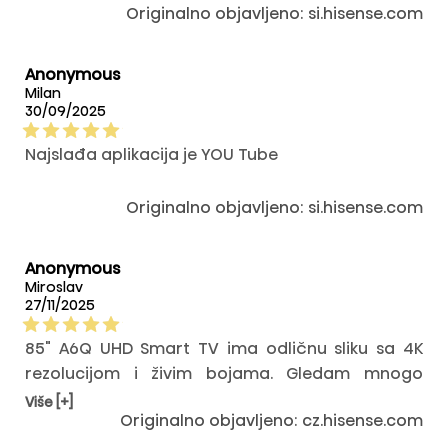
Originalno objavljeno: si.hisense.com
Anonymous
Milan
30/09/2025
Najslađa aplikacija je YOU Tube
Originalno objavljeno: si.hisense.com
Anonymous
Miroslav
27/11/2025
85" A6Q UHD Smart TV ima odličnu sliku sa 4K
rezolucijom i živim bojama. Gledam mnogo
sportskih prenosa i slika ima savršene detalje,
Više [+]
Originalno objavljeno: cz.hisense.com
što cijenim. Djeca vole Game Mode plus. I moram