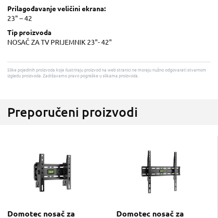
Prilagođavanje veličini ekrana:
23" – 42
Tip proizvoda
NOSAČ ZA TV PRIJEMNIK 23"- 42"
Slike pojedinih proizvoda koje ilustriraju proizvod na web stranici ne moraju nužno odgovarati stvarnom
izgledu proizvoda. Zadržavamo pravo pogreške u slikama proizvoda.
Preporučeni proizvodi
Domotec nosač za
Domotec nosač za