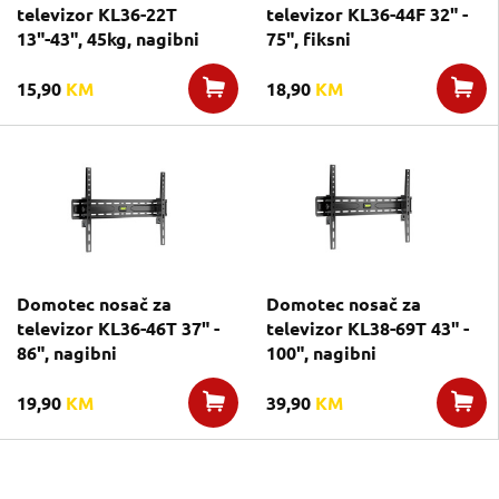
televizor KL36-22T
televizor KL36-44F 32" -
13"-43", 45kg, nagibni
75", fiksni
15,90
KM
18,90
KM
Domotec nosač za
Domotec nosač za
televizor KL36-46T 37" -
televizor KL38-69T 43" -
86", nagibni
100", nagibni
19,90
KM
39,90
KM