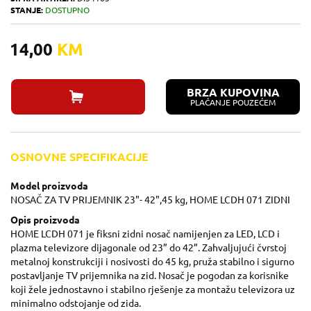
STANJE:
DOSTUPNO
14,00
KM
BRZA KUPOVINA
PLAĆANJE POUZEĆEM
OSNOVNE SPECIFIKACIJE
Model proizvoda
NOSAČ ZA TV PRIJEMNIK 23"- 42",45 kg, HOME LCDH 071 ZIDNI
Opis proizvoda
HOME LCDH 071 je fiksni zidni nosač namijenjen za LED, LCD i
plazma televizore dijagonale od 23” do 42”. Zahvaljujući čvrstoj
metalnoj konstrukciji i nosivosti do 45 kg, pruža stabilno i sigurno
postavljanje TV prijemnika na zid. Nosač je pogodan za korisnike
koji žele jednostavno i stabilno rješenje za montažu televizora uz
minimalno odstojanje od zida.