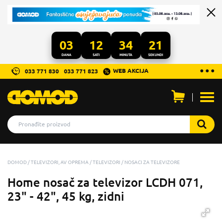
03
12
34
21
DANA
SATI
MINUTA
SEKUNDI
...
● ● ●
WEB AKCIJA
033 771 830
033 771 823
Otvo
men
DOMOD
TELEVIZORI, AV OPREMA
TELEVIZORI
NOSACI ZA TELEVIZORE
Home nosač za televizor LCDH 071,
23" - 42", 45 kg, zidni