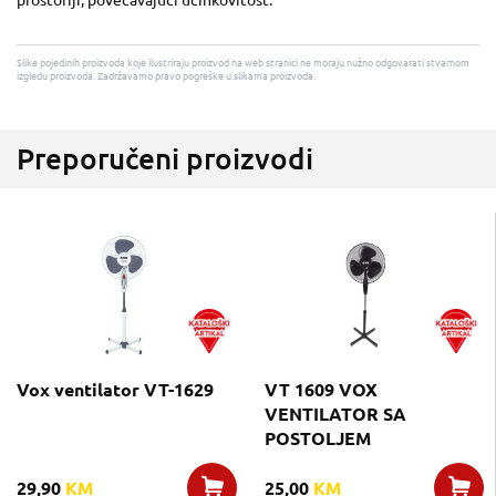
prostoriji, povecavajuci ucinkovitost.
Slike pojedinih proizvoda koje ilustriraju proizvod na web stranici ne moraju nužno odgovarati stvarnom
izgledu proizvoda. Zadržavamo pravo pogreške u slikama proizvoda.
Preporučeni proizvodi
Vox ventilator VT-1629
VT 1609 VOX
VENTILATOR SA
POSTOLJEM
29,90
KM
25,00
KM