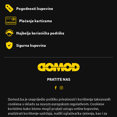
Pogodnosti kupovine
Plaćanje karticama
Najbolja korisnička podrška
Sigurna kupovina
PRATITE NAS
Domod.ba je unaprijedio politiku privatnosti i korištenja takozvanih
cookiesa u skladu sa novom europskom regulativom. Cookiese
Copyright © 2026. DOMOD.
koristimo kako bismo mogli pružati uslugu online kupovine,
Uslovi korištenja
.
analizirati korištenje sadržaja, nuditi oglašivačka rješenja, kao i za