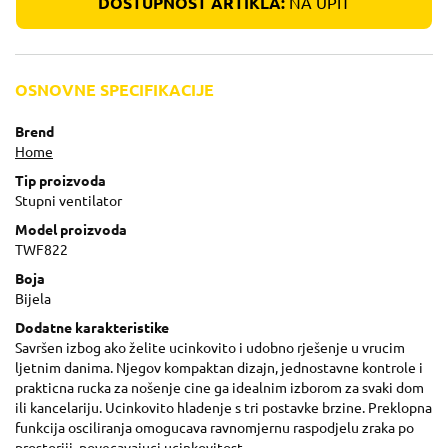
DOSTUPNOST ARTIKLA:
NA UPIT
OSNOVNE SPECIFIKACIJE
Brend
Home
Tip proizvoda
Stupni ventilator
Model proizvoda
TWF822
Boja
Bijela
Dodatne karakteristike
Savršen izbog ako želite ucinkovito i udobno rješenje u vrucim
ljetnim danima. Njegov kompaktan dizajn, jednostavne kontrole i
prakticna rucka za nošenje cine ga idealnim izborom za svaki dom
ili kancelariju. Ucinkovito hladenje s tri postavke brzine. Preklopna
funkcija osciliranja omogucava ravnomjernu raspodjelu zraka po