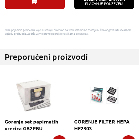
PLAĆANJE POUZEĆEM
Slike pojedinih proizvoda koje ilustriraju proizvod na web stranici ne moraju nužno odgovarati stvarnom
izgledu proizvoda. Zadržavamo pravo pogreške u slikama proizvoda.
Preporučeni proizvodi
Gorenje set papirnatih
GORENJE FILTER HEPA
vrecica GB2PBU
HF2303