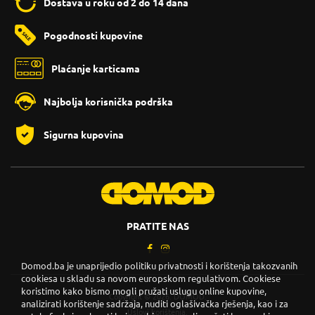
Dostava u roku od 2 do 14 dana
Pogodnosti kupovine
Plaćanje karticama
Najbolja korisnička podrška
Sigurna kupovina
PRATITE NAS
Domod.ba je unaprijedio politiku privatnosti i korištenja takozvanih
cookiesa u skladu sa novom europskom regulativom. Cookiese
koristimo kako bismo mogli pružati uslugu online kupovine,
Copyright © 2026. DOMOD.
analizirati korištenje sadržaja, nuditi oglašivačka rješenja, kao i za
Uslovi korištenja
.